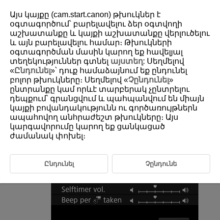
Այս կայքը (cam.start.canon) թխուկներ է
օգտագործում՝ բարելավելու ձեր օգտվողի
աշխատանքը և կայքի աշխատանքը վերլուծելու
և այն բարելավելու համար։ Թխուկների
D388-215
օգտագործման մասին կարող եք հավելյալ
Volume
տեղեկություններ գտնել
այստեղ
: Սեղմելով
«
Ընդունել
»՝ դուք համաձայնում եք ընդունել
բոլոր թխուկները։ Սեղմելով «
Չընդունել
»
The volume of camera sounds is adjustable.
ընտրանքը կամ որևէ տարբերակ չընտրելու
դեպքում՝ գրանցվում և պահպանվում են միայն
կայքի բովանդակությունն ու գործառույթներն
Select [
:
Volume
] (
).
ապահովող անհրաժեշտ թխուկները։ Այս
Select an option.
կարգավորումը կարող եք ցանկացած
ժամանակ փոխել։
Ընդունել
Չընդունե