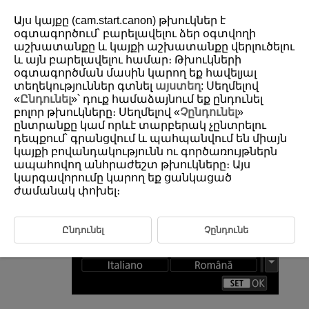
Այս կայքը (cam.start.canon) թխուկներ է
օգտագործում՝ բարելավելու ձեր օգտվողի
աշխատանքը և կայքի աշխատանքը վերլուծելու
և այն բարելավելու համար։ Թխուկների
D388-210
օգտագործման մասին կարող եք հավելյալ
Language
տեղեկություններ գտնել
այստեղ
: Սեղմելով
«
Ընդունել
»՝ դուք համաձայնում եք ընդունել
բոլոր թխուկները։ Սեղմելով «
Չընդունել
»
ընտրանքը կամ որևէ տարբերակ չընտրելու
Select [
:
Language
] (
).
դեպքում՝ գրանցվում և պահպանվում են միայն
Set the desired language.
կայքի բովանդակությունն ու գործառույթներն
ապահովող անհրաժեշտ թխուկները։ Այս
կարգավորումը կարող եք ցանկացած
ժամանակ փոխել։
Ընդունել
Չընդունե