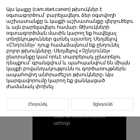
Այս կայքը (cam.start.canon) թխուկներ է
օգտագործում՝ բարելավելու ձեր օգտվողի
աշխատանքը և կայքի աշխատանքը վերլուծելու
և այն բարելավելու համար։ Թխուկների
D388-192
օգտագործման մասին կարող եք հավելյալ
Resetting Communication Settings
տեղեկություններ գտնել
այստեղ
: Սեղմելով
«
Ընդունել
»՝ դուք համաձայնում եք ընդունել
բոլոր թխուկները։ Սեղմելով «
Չընդունել
»
All wireless communication settings can be deleted. By deleting the
ընտրանքը կամ որևէ տարբերակ չընտրելու
wireless communication settings, you can prevent their information from
դեպքում՝ գրանցվում և պահպանվում են միայն
being exposed when you lend or give your camera to other people.
կայքի բովանդակությունն ու գործառույթներն
ապահովող անհրաժեշտ թխուկները։ Այս
Select [
:
Reset communication settings
] (
).
կարգավորումը կարող եք ցանկացած
ժամանակ փոխել։
Select [
OK
].
Ընդունել
Չընդունե