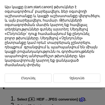
Այս կայքը (cam.start.canon) թխուկներ է
օգտագործում՝ բարելավելու ձեր օգտվողի
աշխատանքը և կայքի աշխատանքը վերլուծելու
և այն բարելավելու համար։ Թխուկների
D388-164
օգտագործման մասին կարող եք հավելյալ
Converting HEIF to JPEG
տեղեկություններ գտնել
այստեղ
: Սեղմելով
«
Ընդունել
»՝ դուք համաձայնում եք ընդունել
բոլոր թխուկները։ Սեղմելով «
Չընդունել
»
Converting Individual Images
ընտրանքը կամ որևէ տարբերակ չընտրելու
դեպքում՝ գրանցվում և պահպանվում են միայն
Specifying the Range of Images to Convert
կայքի բովանդակությունն ու գործառույթներն
ապահովող անհրաժեշտ թխուկները։ Այս
You can convert HEIF images captured in HDR shooting and save them
as JPEG images.
կարգավորումը կարող եք ցանկացած
ժամանակ փոխել։
Note
Ընդունել
Չընդունե
Converting Individual Images
Select [
:
HEIF→JPEG conversion
] (
).