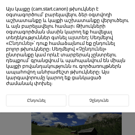
Այս կայքը (cam.start.canon) թխուկներ է
օգտագործում՝ բարելավելու ձեր օգտվողի
աշխատանքը և կայքի աշխատանքը վերլուծելու
և այն բարելավելու համար։ Թխուկների
D388-160
օգտագործման մասին կարող եք հավելյալ
Creative Assist
տեղեկություններ գտնել
այստեղ
: Սեղմելով
«
Ընդունել
»՝ դուք համաձայնում եք ընդունել
բոլոր թխուկները։ Սեղմելով «
Չընդունել
»
You can process RAW images by applying your preferred effects and
ընտրանքը կամ որևէ տարբերակ չընտրելու
saving as JPEGs.
դեպքում՝ գրանցվում և պահպանվում են միայն
կայքի բովանդակությունն ու գործառույթներն
ապահովող անհրաժեշտ թխուկները։ Այս
Select [
:
Creative Assist
] (
).
կարգավորումը կարող եք ցանկացած
Select an image.
ժամանակ փոխել։
Ընդունել
Չընդունե