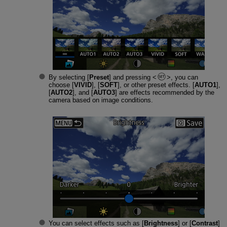
By selecting [
Preset
] and pressing
, you can
choose [
VIVID
], [
SOFT
], or other preset effects. [
AUTO1
],
[
AUTO2
], and [
AUTO3
] are effects recommended by the
camera based on image conditions.
You can select effects such as [
Brightness
] or [
Contrast
]