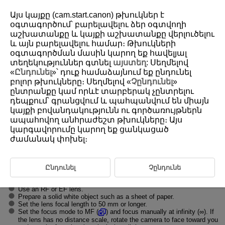
Այս կայքը (cam.start.canon) թխուկներ է
օգտագործում՝ բարելավելու ձեր օգտվողի
աշխատանքը և կայքի աշխատանքը վերլուծելու
և այն բարելավելու համար։ Թխուկների
D388-090
օգտագործման մասին կարող եք հավելյալ
Dust Delete Data Acquisition
տեղեկություններ գտնել
այստեղ
: Սեղմելով
«
Ընդունել
»՝ դուք համաձայնում եք ընդունել
բոլոր թխուկները։ Սեղմելով «
Չընդունել
»
Preparation
ընտրանքը կամ որևէ տարբերակ չընտրելու
դեպքում՝ գրանցվում և պահպանվում են միայն
Dust Delete Data Appending
կայքի բովանդակությունն ու գործառույթներն
ապահովող անհրաժեշտ թխուկները։ Այս
Dust Delete Data used to erase dust spots can be appended to images.
The Dust Delete Data is used by Digital Photo Professional (EOS
կարգավորումը կարող եք ցանկացած
software) to erase the dust spots automatically.
ժամանակ փոխել։
Preparation
Ընդունել
Չընդունե
Use an RF or EF lens.
Prepare a solid white object such as a sheet of paper.
Set the lens focal length to 50 mm or longer.
Set the focus mode to MF (
) and focus manually at infinity (∞). If
the lens has no distance scale, rotate the camera to face toward you