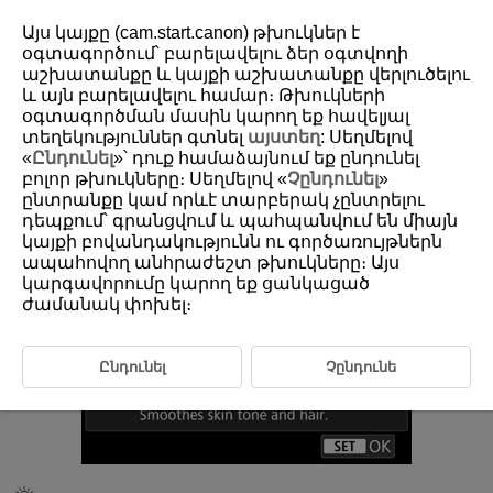
Այս կայքը (cam.start.canon) թխուկներ է
օգտագործում՝ բարելավելու ձեր օգտվողի
աշխատանքը և կայքի աշխատանքը վերլուծելու
և այն բարելավելու համար։ Թխուկների
D388-045
օգտագործման մասին կարող եք հավելյալ
Portrait
տեղեկություններ գտնել
այստեղ
: Սեղմելով
«
Ընդունել
»՝ դուք համաձայնում եք ընդունել
բոլոր թխուկները։ Սեղմելով «
Չընդունել
»
Use [
] (
Portrait
) to blur the background and make the person you
ընտրանքը կամ որևէ տարբերակ չընտրելու
shoot stand out. It also makes skin tones and hair look softer.
դեպքում՝ գրանցվում և պահպանվում են միայն
կայքի բովանդակությունն ու գործառույթներն
ապահովող անհրաժեշտ թխուկները։ Այս
կարգավորումը կարող եք ցանկացած
ժամանակ փոխել։
Ընդունել
Չընդունե