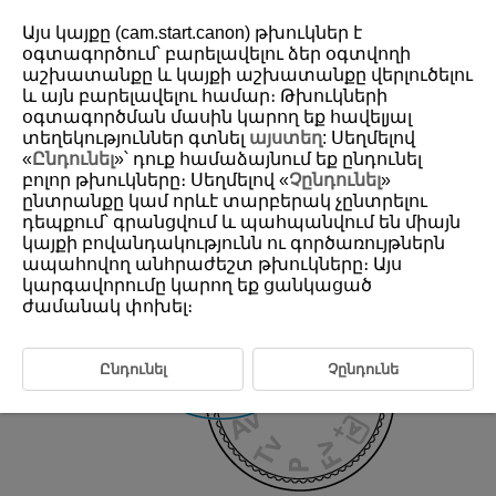
Այս կայքը (cam.start.canon) թխուկներ է
օգտագործում՝ բարելավելու ձեր օգտվողի
աշխատանքը և կայքի աշխատանքը վերլուծելու
և այն բարելավելու համար։ Թխուկների
D388-039
օգտագործման մասին կարող եք հավելյալ
Movie Manual Exposure
տեղեկություններ գտնել
այստեղ
: Սեղմելով
«
Ընդունել
»՝ դուք համաձայնում եք ընդունել
բոլոր թխուկները։ Սեղմելով «
Չընդունել
»
You can set your preferred shutter speed, aperture value, and ISO speed
ընտրանքը կամ որևէ տարբերակ չընտրելու
for movie recording.
դեպքում՝ գրանցվում և պահպանվում են միայն
կայքի բովանդակությունն ու գործառույթներն
ապահովող անհրաժեշտ թխուկները։ Այս
Set the recording mode to [
].
կարգավորումը կարող եք ցանկացած
ժամանակ փոխել։
Ընդունել
Չընդունե