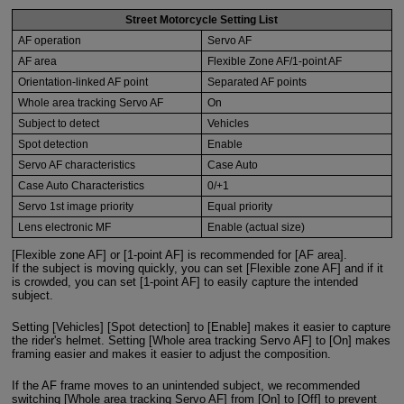
Street Motorcycle Setting List
AF operation
Servo AF
AF area
Flexible Zone AF/1-point AF
Orientation-linked AF point
Separated AF points
Whole area tracking Servo AF
On
Subject to detect
Vehicles
Spot detection
Enable
Servo AF characteristics
Case Auto
Case Auto Characteristics
0/+1
Servo 1st image priority
Equal priority
Lens electronic MF
Enable (actual size)
[Flexible zone AF] or [1-point AF] is recommended for [AF area].
If the subject is moving quickly, you can set [Flexible zone AF] and if it
is crowded, you can set [1-point AF] to easily capture the intended
subject.
Setting [Vehicles] [Spot detection] to [Enable] makes it easier to capture
the rider's helmet. Setting [Whole area tracking Servo AF] to [On] makes
framing easier and makes it easier to adjust the composition.
If the AF frame moves to an unintended subject, we recommended
switching [Whole area tracking Servo AF] from [On] to [Off] to prevent