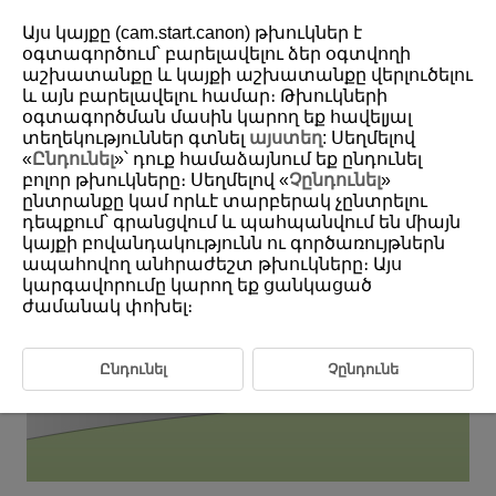
Այս կայքը (cam.start.canon) թխուկներ է
օգտագործում՝ բարելավելու ձեր օգտվողի
աշխատանքը և կայքի աշխատանքը վերլուծելու
6-21 Vehicles: Street Motorcycles
և այն բարելավելու համար։ Թխուկների
օգտագործման մասին կարող եք հավելյալ
տեղեկություններ գտնել
այստեղ
: Սեղմելով
This setting is perfect for aiming for street motorcycle riders'
«
Ընդունել
»՝ դուք համաձայնում եք ընդունել
helmets.
բոլոր թխուկները։ Սեղմելով «
Չընդունել
»
ընտրանքը կամ որևէ տարբերակ չընտրելու
դեպքում՝ գրանցվում և պահպանվում են միայն
կայքի բովանդակությունն ու գործառույթներն
ապահովող անհրաժեշտ թխուկները։ Այս
կարգավորումը կարող եք ցանկացած
ժամանակ փոխել։
Ընդունել
Չընդունե