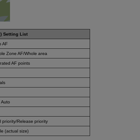
) Setting List
o AF
ible Zone AF/Whole area
rated AF points
als
 Auto
 priority/Release priority
e (actual size)