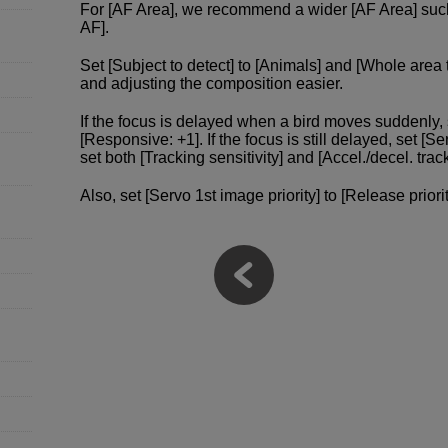
For [AF Area], we recommend a wider [AF Area] such
AF].
Set [Subject to detect] to [Animals] and [Whole area
and adjusting the composition easier.
If the focus is delayed when a bird moves suddenly, s
[Responsive: +1]. If the focus is still delayed, set [S
set both [Tracking sensitivity] and [Accel./decel. track
Also, set [Servo 1st image priority] to [Release priori