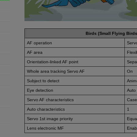
Birds (Small Flying Birds
AF operation
Serv
AF area
Flex
Orientation-linked AF point
Sepa
Whole area tracking Servo AF
On
Subject to detect
Anim
Eye detection
Auto
Servo AF characteristics
Case
Auto characteristics
1
Servo 1st image priority
Equal
Lens electronic MF
Enabl