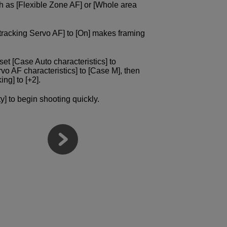
 as [Flexible Zone AF] or [Whole area
 tracking Servo AF] to [On] makes framing
et [Case Auto characteristics] to
ervo AF characteristics] to [Case M], then
ing] to [+2].
ty] to begin shooting quickly.