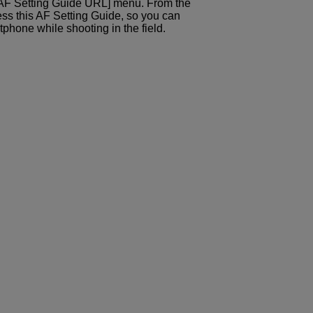
 [AF Setting Guide URL] menu. From the
ss this AF Setting Guide, so you can
hone while shooting in the field.