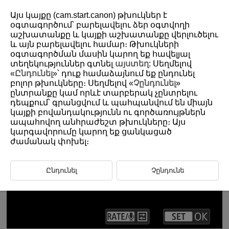
Այս կայքը (cam.start.canon) թխուկներ է
օգտագործում՝ բարելավելու ձեր օգտվողի
աշխատանքը և կայքի աշխատանքը վերլուծելու
1-6 Servo AF Characteristics
և այն բարելավելու համար։ Թխուկների
օգտագործման մասին կարող եք հավելյալ
տեղեկություններ գտնել
այստեղ
: Սեղմելով
Setting Servo AF characteristics for shooting that matches the
«
Ընդունել
»՝ դուք համաձայնում եք ընդունել
subject and scene
բոլոր թխուկները։ Սեղմելով «
Չընդունել
»
ընտրանքը կամ որևէ տարբերակ չընտրելու
դեպքում՝ գրանցվում և պահպանվում են միայն
կայքի բովանդակությունն ու գործառույթներն
ապահովող անհրաժեշտ թխուկները։ Այս
կարգավորումը կարող եք ցանկացած
ժամանակ փոխել։
Ընդունել
Չընդունե