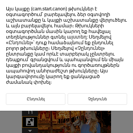
Այս կայքը (cam.start.canon) թխուկներ է
օգտագործում՝ բարելավելու ձեր օգտվողի
աշխատանքը և կայքի աշխատանքը վերլուծելու
և այն բարելավելու համար։ Թխուկների
D185-039
օգտագործման մասին կարող եք հավելյալ
Night Portrait Mode
տեղեկություններ գտնել
այստեղ
: Սեղմելով
«
Ընդունել
»՝ դուք համաձայնում եք ընդունել
բոլոր թխուկները։ Սեղմելով «
Չընդունել
»
Use [
] (
Night Portrait
) mode for bright, beautiful shots of people with
ընտրանքը կամ որևէ տարբերակ չընտրելու
night scenes in the background.
Note that shooting in this mode
դեպքում՝ գրանցվում և պահպանվում են միայն
requires the built-in flash or a Speedlite.
Using a tripod is
կայքի բովանդակությունն ու գործառույթներն
recommended.
ապահովող անհրաժեշտ թխուկները։ Այս
կարգավորումը կարող եք ցանկացած
ժամանակ փոխել։
Ընդունել
Չընդունե