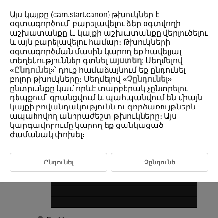
Այս կայքը (cam.start.canon) թխուկներ է
օգտագործում՝ բարելավելու ձեր օգտվողի
աշխատանքը և կայքի աշխատանքը վերլուծելու
և այն բարելավելու համար։ Թխուկների
D180-211
օգտագործման մասին կարող եք հավելյալ
Beeps
տեղեկություններ գտնել
այստեղ
: Սեղմելով
«
Ընդունել
»՝ դուք համաձայնում եք ընդունել
բոլոր թխուկները։ Սեղմելով «
Չընդունել
»
ընտրանքը կամ որևէ տարբերակ չընտրելու
Select [
:
Beep
] (
).
դեպքում՝ գրանցվում և պահպանվում են միայն
Select an option.
կայքի բովանդակությունն ու գործառույթներն
ապահովող անհրաժեշտ թխուկները։ Այս
կարգավորումը կարող եք ցանկացած
ժամանակ փոխել։
Ընդունել
Չընդունե