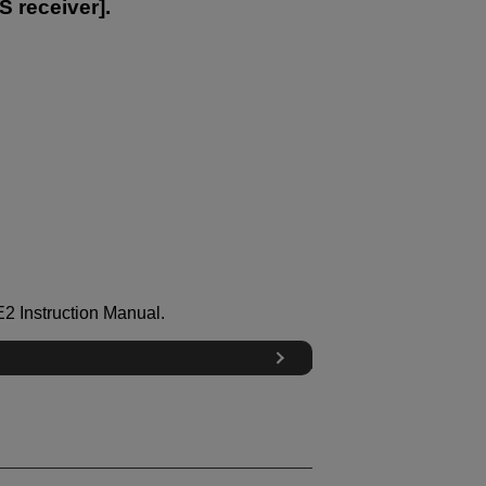
S receiver
].
E2
Instruction Manual.