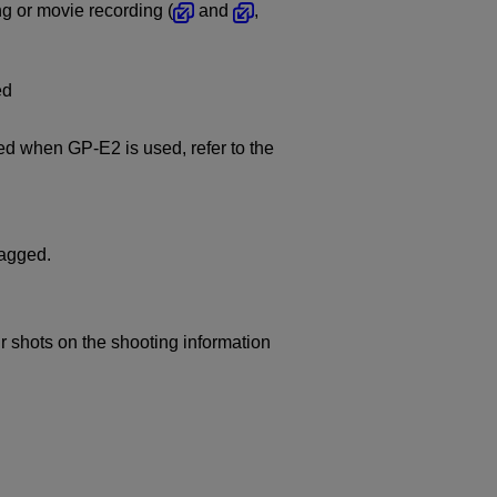
ng or movie recording (
and
,
ed
ated when
GP-E2
is used, refer to the
tagged.
r shots on the shooting information