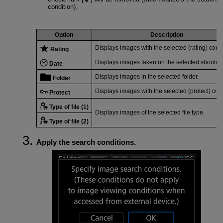
condition).
Option
Description
Displays images with the selected (rating) condi
Rating
Displays images taken on the selected shooting
Date
Displays images in the selected folder.
Folder
Displays images with the selected (protect) cond
Protect
Type of file (1)
Displays images of the selected file type.
Type of file (2)
Apply the search conditions.