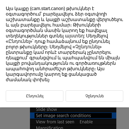
Այս կայքը (cam.start.canon) թխուկներ է
օգտագործում՝ բարելավելու ձեր օգտվողի
աշխատանքը և կայքի աշխատանքը վերլուծելու
և այն բարելավելու համար։ Թխուկների
D180-161
օգտագործման մասին կարող եք հավելյալ
Setting Image Search Conditions
տեղեկություններ գտնել
այստեղ
: Սեղմելով
«
Ընդունել
»՝ դուք համաձայնում եք ընդունել
բոլոր թխուկները։ Սեղմելով «
Չընդունել
»
Clearing the Search Conditions
ընտրանքը կամ որևէ տարբերակ չընտրելու
դեպքում՝ գրանցվում և պահպանվում են միայն
You can filter image display according to your search conditions. After
կայքի բովանդակությունն ու գործառույթներն
setting the image search conditions, you can play back and display only
the found images. You can also protect, rate, play a slide show, erase,
ապահովող անհրաժեշտ թխուկները։ Այս
and apply other operations to filtered images.
կարգավորումը կարող եք ցանկացած
ժամանակ փոխել։
Select [
:
Set image search conditions
].
Ընդունել
Չընդունե