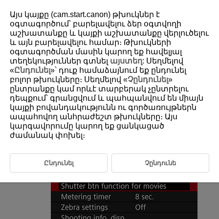
Այս կայքը (cam.start.canon) թխուկներ է
օգտագործում՝ բարելավելու ձեր օգտվողի
աշխատանքը և կայքի աշխատանքը վերլուծելու
և այն բարելավելու համար։ Թխուկների
D180-115
օգտագործման մասին կարող եք հավելյալ
Shutter Button Function for Movies
տեղեկություններ գտնել
այստեղ
: Սեղմելով
«
Ընդունել
»՝ դուք համաձայնում եք ընդունել
բոլոր թխուկները։ Սեղմելով «
Չընդունել
»
You can set the functions performed by pressing the shutter button
ընտրանքը կամ որևէ տարբերակ չընտրելու
halfway or completely during movie recording.
դեպքում՝ գրանցվում և պահպանվում են միայն
կայքի բովանդակությունն ու գործառույթներն
ապահովող անհրաժեշտ թխուկները։ Այս
Select [
:
Shutter btn function for movies
].
կարգավորումը կարող եք ցանկացած
ժամանակ փոխել։
Ընդունել
Չընդունե