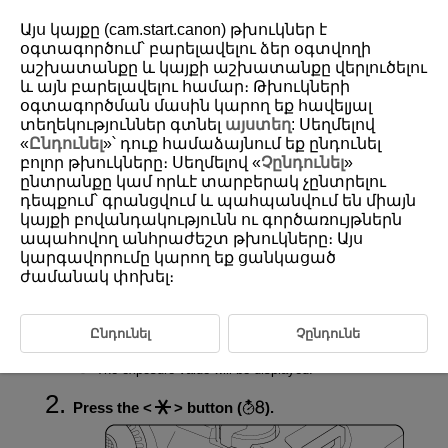
Այս կայքը (cam.start.canon) թխուկներ է
օգտագործում՝ բարելավելու ձեր օգտվողի
աշխատանքը և կայքի աշխատանքը վերլուծելու
և այն բարելավելու համար։ Թխուկների
D180-059
օգտագործման մասին կարող եք հավելյալ
Exposure Lock (AE Lock)
տեղեկություններ գտնել
այստեղ
: Սեղմելով
«
Ընդունել
»՝ դուք համաձայնում եք ընդունել
բոլոր թխուկները։ Սեղմելով «
Չընդունել
»
Effect of AE Lock
ընտրանքը կամ որևէ տարբերակ չընտրելու
դեպքում՝ գրանցվում և պահպանվում են միայն
You can lock the exposure when you want to set the focus and exposure
կայքի բովանդակությունն ու գործառույթներն
separately or when you will take multiple shots at the same exposure
ապահովող անհրաժեշտ թխուկները։ Այս
setting. Press the
button to lock the exposure, then recompose
and take the picture. This is called AE lock. It is effective for shooting
կարգավորումը կարող եք ցանկացած
backlit subjects, etc.
ժամանակ փոխել։
Focus on the subject.
Ընդունել
Չընդունե
Press the shutter button halfway.
The exposure value will be displayed.
Press the
button (
).