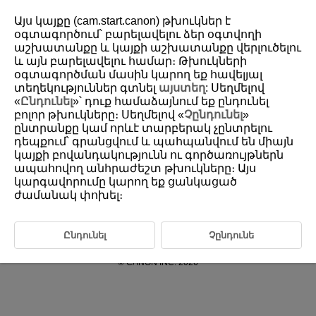
Այս կայքը (cam.start.canon) թխուկներ է
օգտագործում՝ բարելավելու ձեր օգտվողի
աշխատանքը և կայքի աշխատանքը վերլուծելու
և այն բարելավելու համար։ Թխուկների
D403-016
օգտագործման մասին կարող եք հավելյալ
Reference
տեղեկություններ գտնել
այստեղ
: Սեղմելով
«
Ընդունել
»՝ դուք համաձայնում եք ընդունել
բոլոր թխուկները։ Սեղմելով «
Չընդունել
»
Specifications
ընտրանքը կամ որևէ տարբերակ չընտրելու
Trademarks and Licensing
դեպքում՝ գրանցվում և պահպանվում են միայն
կայքի բովանդակությունն ու գործառույթներն
ապահովող անհրաժեշտ թխուկները։ Այս
կարգավորումը կարող եք ցանկացած
ժամանակ փոխել։
Ընդունել
Չընդունե
About This Site
Cookies Policy
© CANON INC. 2026