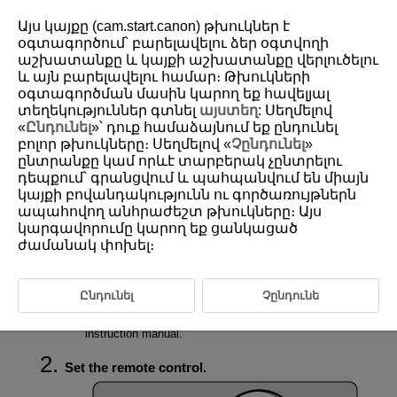
Այս կայքը (cam.start.canon) թխուկներ է
օգտագործում՝ բարելավելու ձեր օգտվողի
աշխատանքը և կայքի աշխատանքը վերլուծելու
և այն բարելավելու համար։ Թխուկների
D403-009
օգտագործման մասին կարող եք հավելյալ
Connecting the Remote Control
տեղեկություններ գտնել
այստեղ
: Սեղմելով
and Camera
«
Ընդունել
»՝ դուք համաձայնում եք ընդունել
բոլոր թխուկները։ Սեղմելով «
Չընդունել
»
ընտրանքը կամ որևէ տարբերակ չընտրելու
Checking Connection Information
դեպքում՝ գրանցվում և պահպանվում են միայն
կայքի բովանդակությունն ու գործառույթներն
Deleting Connection Information
ապահովող անհրաժեշտ թխուկները։ Այս
կարգավորումը կարող եք ցանկացած
Connect the remote control and camera using the Bluetooth function.
ժամանակ փոխել։
Set the camera to the pairing standby mode.
Ընդունել
Չընդունե
Select [
Connect to Wireless Remote
] on the camera's
menu screen. For more details, refer to the camera
instruction manual.
Set the remote control.