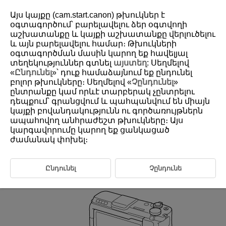
Այս կայքը (cam.start.canon) թխուկներ է
օգտագործում՝ բարելավելու ձեր օգտվողի
աշխատանքը և կայքի աշխատանքը վերլուծելու
և այն բարելավելու համար։ Թխուկների
D412-010
օգտագործման մասին կարող եք հավելյալ
Attaching an External Microphone
տեղեկություններ գտնել
այստեղ
: Սեղմելով
«
Ընդունել
»՝ դուք համաձայնում եք ընդունել
բոլոր թխուկները։ Սեղմելով «
Չընդունել
»
Horizontal Shooting
ընտրանքը կամ որևէ տարբերակ չընտրելու
դեպքում՝ գրանցվում և պահպանվում են միայն
Vertical Shooting
կայքի բովանդակությունն ու գործառույթներն
ապահովող անհրաժեշտ թխուկները։ Այս
Use the microphone bracket when attaching an external microphone.
կարգավորումը կարող եք ցանկացած
ժամանակ փոխել։
Horizontal Shooting
Ընդունել
Չընդունե
Attach the camera as shown (
).