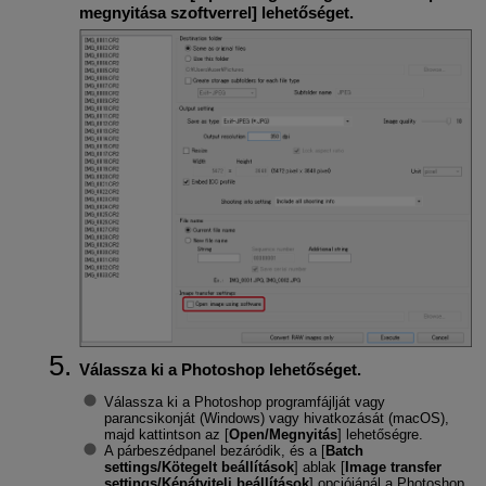
megnyitása szoftverrel
] lehetőséget.
Válassza ki a Photoshop lehetőséget.
Válassza ki a Photoshop programfájlját vagy
parancsikonját (Windows) vagy hivatkozását (macOS),
majd kattintson az [
Open/Megnyitás
] lehetőségre.
A párbeszédpanel bezáródik, és a [
Batch
settings/Kötegelt beállítások
] ablak [
Image transfer
settings/Képátviteli beállítások
] opciójánál a Photoshop