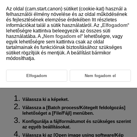
Az oldal (cam.start.canon) sütiket (cookie-kat) használ a
felhasználói élmény növelése és az oldal működésének
és fejlesztésének elemzése érdekében
Itt
részletes
információkat talál a sütik használatáról. Az „
Elfogadom
“
D233-059
lehetőségre kattintva beleegyezik az összes süti
használatába. A „
Nem fogadom el
“ lehetőségre, vagy
Képek átvitele másik
egyik lehetőségre sem kattintva csak az oldal
képszerkesztő szoftverbe
tartalmainak és funkcióinak biztosításához szükséges
sütiket rögzítjük és mentjük. A beállítást bármikor
módosíthatja.
Egyszerre több képet átvihet más képszerkesztő szoftverekbe. A
RAW-
képek átvitele Photoshopba
című részben ismertetett eljárással
szemben ezzel a módszerrel már átalakított és különálló képként
mentett képeket továbbíthat, így az átvitt képeket a program nem veti el
Elfogadom
Nem fogadom el
automatikusan, ha mentés nélkül kilép a másik szoftverből. A példaként
használt szoftver az Adobe Photoshop.
Válassza ki a képeket.
Válassza a [
Batch process/Kötegelt feldolgozás
]
lehetőséget a [
File/Fájl
] menüben.
Konfigurálja a fájlformátumot és szükséges szerint
az egyéb beállításokat.
Válassza ki az [
Open image using software/Kép