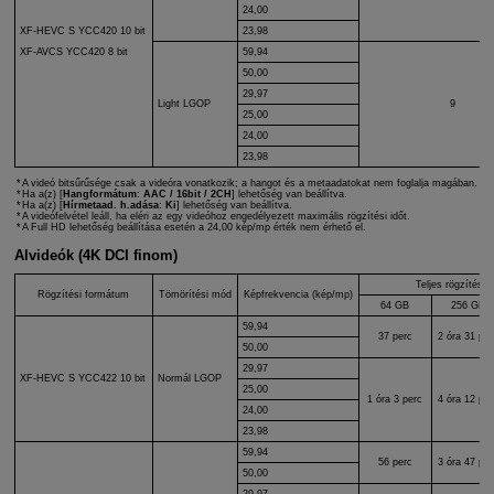
24,00
XF-HEVC S
YCC420 10 bit
23,98
59,94
XF-AVCS
YCC420 8 bit
50,00
29,97
Light LGOP
9
25,00
24,00
23,98
A videó bitsűrűsége csak a videóra vonatkozik; a hangot és a metaadatokat nem foglalja magában.
Ha a(z) [
Hangformátum
:
AAC / 16bit / 2CH
] lehetőség van beállítva.
Ha a(z) [
Hírmetaad. h.adása
:
Ki
] lehetőség van beállítva.
A videófelvétel leáll, ha eléri az egy videóhoz engedélyezett maximális rögzítési időt.
A Full HD lehetőség beállítása esetén a 24,00 kép/mp érték nem érhető el.
Alvideók (4K DCI finom)
Teljes rögzítési i
Rögzítési formátum
Tömörítési mód
Képfrekvencia (kép/mp)
64 GB
256 GB
59,94
37 perc
2 óra 31 per
50,00
29,97
XF-HEVC S
YCC422 10 bit
Normál LGOP
25,00
1 óra 3 perc
4 óra 12 per
24,00
23,98
59,94
56 perc
3 óra 47 per
50,00
29,97