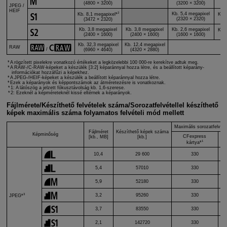
(4800 × 3200)
(3200 × 3200)
(
JPEG /
HEIF
2
Kb. 5,4 megapixel
Kb. 8,1 megapixel*
Kb. 
(2320 × 2320)
(3472 × 2320)
(
Kb. 3,8 megapixel
Kb. 3,8 megapixel
Kb. 2,6 megapixel
Kb. 
(2400 × 1600)
(2400 × 1600)
(1600 × 1600)
(
Kb. 32,3 megapixel
Kb. 12,4 megapixel
Kb
RAW
/
(6960 × 4640)
(4320 × 2880)
A rögzített pixelekre vonatkozó értékeket a legközelebbi 100 000-re kerekítve adtuk meg.
A RAW-/
C-RAW
-képeket a készülék [3:2] képaránnyal hozza létre, és a beállított képarány-
információkat hozzáfűzi a képekhez.
A JPEG-/HEIF-képeket a készülék a beállított képaránnyal hozza létre.
Ezek a képarányok és képpontszámok az átméretezésre is vonatkoznak.
1: A látószög a jelzett fókusztávolság kb. 1,6-szerese.
2: Ezeknél a képméreteknél kissé eltérnek a képarányok.
Fájlmérete/Készíthető felvételek száma/Sorozatfelvétellel készíthető
képek maximális száma folyamatos felvételi mód mellett
Maximális sorozatfelvéte
Fájlméret
Készíthető képek száma
Képminőség
CFexpress
[kb., MB]
[kb.]
1
kártya*
10,4
29 600
330
5,4
57010
330
5,9
52180
330
3
3,2
95260
330
JPEG*
3,7
83550
330
2,1
142720
330