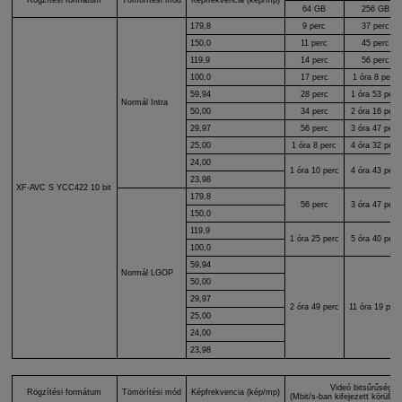
64 GB
256 GB
179,8
9 perc
37 perc
150,0
11 perc
45 perc
119,9
14 perc
56 perc
100,0
17 perc
1 óra 8 perc
59,94
28 perc
1 óra 53 perc
Normál Intra
50,00
34 perc
2 óra 16 perc
29,97
56 perc
3 óra 47 perc
25,00
1 óra 8 perc
4 óra 32 perc
24,00
1 óra 10 perc
4 óra 43 perc
23,98
XF-AVC S
YCC422 10 bit
179,8
56 perc
3 óra 47 perc
150,0
119,9
1 óra 25 perc
5 óra 40 perc
100,0
59,94
Normál LGOP
50,00
29,97
2 óra 49 perc
11 óra 19 perc
25,00
24,00
23,98
Videó bitsűrűség
Rögzítési formátum
Tömörítési mód
Képfrekvencia (kép/mp)
(Mbit/s-ban kifejezett körülbelü