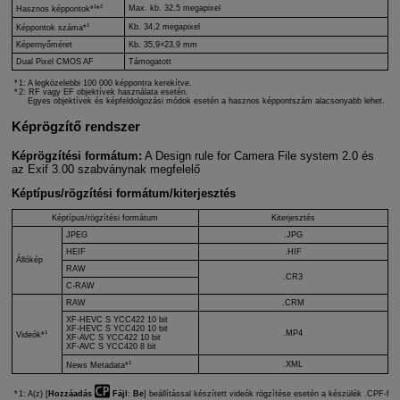
1
2
Max. kb. 32,5 megapixel
Hasznos képpontok*
*
1
Kb. 34,2 megapixel
Képpontok száma*
Képernyőméret
Kb. 35,9×23,9 mm
Dual Pixel CMOS AF
Támogatott
1: A legközelebbi 100 000 képpontra kerekítve.
2: RF vagy EF objektívek használata esetén.
Egyes objektívek és képfeldolgozási módok esetén a hasznos képpontszám alacsonyabb lehet.
Képrögzítő rendszer
Képrögzítési formátum:
A Design rule for Camera File system 2.0 és
az Exif 3.00 szabványnak megfelelő
Képtípus/rögzítési formátum/kiterjesztés
Képtípus/rögzítési formátum
Kiterjesztés
JPEG
.JPG
HEIF
.HIF
Állókép
RAW
.CR3
C-RAW
RAW
.CRM
XF-HEVC S
YCC422 10 bit
XF-HEVC S
YCC420 10 bit
1
.MP4
Videók*
XF-AVC S
YCC422 10 bit
XF-AVC S
YCC420 8 bit
1
.XML
News Metadata*
1: A(z) [
Hozzáadás
Fájl
:
Be
] beállítással készített videók rögzítése esetén a készülék .CPF-fájlt