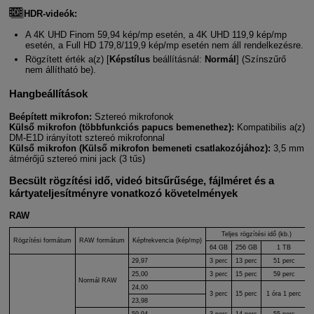
HDR-videók:
A 4K UHD Finom 59,94 kép/mp esetén, a 4K UHD 119,9 kép/mp
esetén, a Full HD 179,8/119,9 kép/mp esetén nem áll rendelkezésre.
Rögzített érték a(z) [
Képstílus
beállításnál:
Normál
] (Színszűrő
nem állítható be).
Hangbeállítások
Beépített mikrofon:
Sztereó mikrofonok
Külső mikrofon (többfunkciós papucs bemenethez):
Kompatibilis a(z)
DM-E1D
irányított sztereó mikrofonnal
Külső mikrofon (Külső mikrofon bemeneti csatlakozójához):
3,5 mm
átmérőjű sztereó mini jack (3 tűs)
Becsült rögzítési idő, videó bitsűrűsége, fájlméret és a
kártyateljesítményre vonatkozó követelmények
RAW
Teljes rögzítési idő (kb.)
Rögzítési formátum
RAW formátum
Képfrekvencia (kép/mp)
64 GB
256 GB
1 TB
29,97
3 perc
13 perc
51 perc
25,00
3 perc
15 perc
59 perc
Normál RAW
24,00
3 perc
15 perc
1 óra 1 perc
23,98