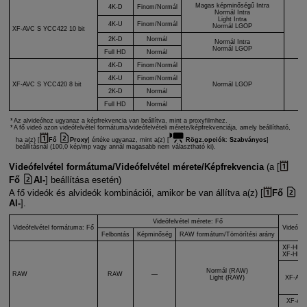
Magas képminőségű Intra
4K-D
Finom/Normál
Normál Intra
Light Intra
4K-U
Finom/Normál
Normál LGOP
XF-AVC S
YCC422 10 bit
X
2K-D
Normál
Normál Intra
Normál LGOP
Full HD
Normál
4K-D
Finom/Normál
4K-U
Finom/Normál
XF-AVC S
YCC420 8 bit
Normál LGOP
X
2K-D
Normál
Full HD
Normál
Az alvideóhoz ugyanaz a képfrekvencia van beállítva, mint a proxyfilmhez.
A fő videó azon videófelvétel formátuma/videófelvételi mérete/képfrekvenciája, amely beállítható,
ha a(z) [
Fő
Proxy
] értéke ugyanaz, mint a(z) [
Rögz.opciók
:
Szabványos
]
beállításnál (100,0 kép/mp vagy annál magasabb nem választható ki).
Videófelvétel formátuma/Videófelvétel mérete/Képfrekvencia
(a [
Fő
Al-
] beállítása esetén)
A fő videók és alvideók kombinációi, amikor be van állítva a(z) [
Fő
Al-
].
Videófelvétel mérete: Fő
Videófelvétel formátuma: Fő
Videófel
Felbontás
Képminőség
RAW formátum/Tömörítési arány
XF-HEV
XF-HEV
Normál (RAW)
RAW
RAW
—
Light (RAW)
XF-AVC
XF-AV