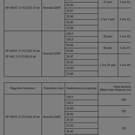
37 perc
2 óra 31 per
50,00
XF-HEVC S
YCC422 10 bit
Normál LGOP
29,97
25,00
1 óra 3 perc
4 óra 12 per
24,00
23,98
119,9
28 perc
1 óra 53 per
100,0
59,94
56 perc
3 óra 47 per
XF-HEVC S
YCC420 10 bit
50,00
Normál LGOP
29,97
XF-AVC S
YCC420 8 bit
25,00
1 óra 25 perc
5 óra 40 per
24,00
23,98
Videó bitsűrűség
Rögzítési formátum
Tömörítési mód
Képfrekvencia (kép/mp)
(Mbit/s-ban kifejezett körülbe
119,9
450
100,0
59,94
225
50,00
XF-HEVC S
YCC422 10 bit
Normál LGOP
29,97
25,00
135
24,00