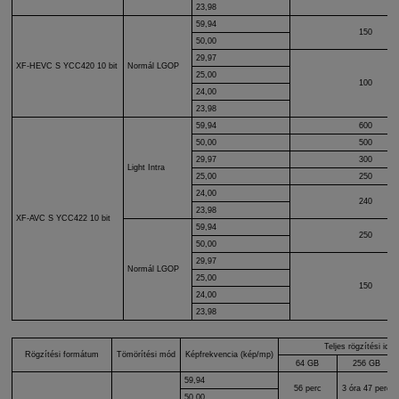
23,98
59,94
150
50,00
29,97
XF-HEVC S
YCC420 10 bit
Normál LGOP
25,00
100
24,00
23,98
59,94
600
50,00
500
29,97
300
Light Intra
25,00
250
24,00
240
23,98
XF-AVC S
YCC422 10 bit
59,94
250
50,00
29,97
Normál LGOP
25,00
150
24,00
23,98
Teljes rögzítési idő 
Rögzítési formátum
Tömörítési mód
Képfrekvencia (kép/mp)
64 GB
256 GB
59,94
56 perc
3 óra 47 perc
50,00