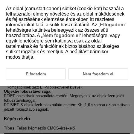
Az oldal (cam.start.canon) sütiket (cookie-kat) használ a
felhasználói élmény növelése és az oldal működésének
és fejlesztésének elemzése érdekében
Itt
részletes
információkat talál a sütik használatáról. Az „
Elfogadom
“
D388-246
lehetőségre kattintva beleegyezik az összes süti
használatába. A „
Nem fogadom el
“ lehetőségre, vagy
Műszaki adatok
egyik lehetőségre sem kattintva csak az oldal
tartalmainak és funkcióinak biztosításához szükséges
sütiket rögzítjük és mentjük. A beállítást bármikor
Formátum
módosíthatja.
Típus:
Digitális, egyobjektíves, nem tükörreflexes AF/AE
fényképezőgép
Objektívfoglalat:
Canon RF-bajonett
Elfogadom
Nem fogadom el
Kompatibilis objektívek:
Canon RF objektívcsalád (a(z)
RF-S
objektíveket is beleértve)
EF-EOS R
objektívadapter használatával a Canon EF és
EF-S
objektívek is
kompatibilisek (a(z)
EF-M
objektíveket kivéve).
Objektív fókusztávolsága:
RF/EF objektívek használata esetén: Megegyezik az objektíven jelölt
fókusztávolsággal.
RF-S
/
EF-S
objektívek használata esetén: Kb. 1,6-szorosa az objektíven
jelzett fókusztávolságnak.
Képérzékelő
Típus:
Teljes képmezős CMOS-érzékelő