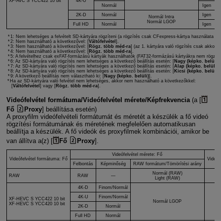
XF-AVC S
YCC422 10 bit
4K-U
Normál
Igen
2K-D
Normál
Igen
Normál Intra
Normál LGOP
Full HD
Normál
Igen
1: Nem lehetséges a felvételt SD-kártyára rögzíteni (a rögzítés csak CFexpress-kártya használata es
2: Nem használható a következővel: [
Váltófelvétel
].
3: Nem használható a következővel: [
Rögz. több méd-ra
] (az 1. kártyára való rögzítés csak akkor 
4: Nem használható a következővel: [
Rögz. több méd-ra
].
5: A felvételhez csak exFAT-formázású kártyák használhatók (FAT32-formázású kártyákra nem rögzíthe
6: Az SD-kártyára való rögzítés nem lehetséges a következő beállítás esetén: [
Nagy (képko. belüli)
]
7: Az SD-kártyára való rögzítés nem lehetséges a következő beállítás esetén: [
Alap (képko. belüli)
]
8: Az SD-kártyára való rögzítés nem lehetséges a következő beállítás esetén: [
Kicsi (képko. belül)
].
9: A következő beállítás nem választható ki: [
Nagy (képko. belüli)
].
Ha az SD-kártyára való felvétel nem lehetséges, akkor nem használható a következőkkel:
[
Váltófelvétel
] vagy [
Rögz. több méd-ra
].
Videófelvétel formátuma/Videófelvétel mérete/Képfrekvencia
(a [
Fő
Proxy
] beállítása esetén)
A proxyfilm videófelvételi formátumát és méretét a készülék a fő videó
rögzítési formátumának és méretének megfelelően automatikusan
beállítja a készülék. A fő videók és proxyfilmek kombinációi, amikor be
van állítva a(z) [
Fő
Proxy
].
Videófelvétel mérete: Fő
Videófelvétel formátuma: Fő
Videóf
Felbontás
Képminőség
RAW formátum/Tömörítési arány
Normál (RAW)
RAW
RAW
—
X
Light (RAW)
4K-D
Finom/Normál
4K-U
Finom/Normál
XF-HEVC S
YCC422 10 bit
Normál LGOP
XF
XF-HEVC S
YCC420 10 bit
2K-D
Normál
Full HD
Normál