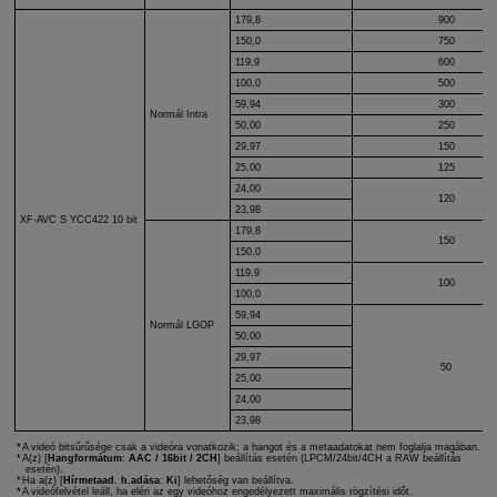
179,8
900
150,0
750
119,9
600
100,0
500
59,94
300
Normál Intra
50,00
250
29,97
150
25,00
125
24,00
120
23,98
XF-AVC S
YCC422 10 bit
179,8
150
150,0
119,9
100
100,0
59,94
Normál LGOP
50,00
29,97
50
25,00
24,00
23,98
A videó bitsűrűsége csak a videóra vonatkozik; a hangot és a metaadatokat nem foglalja magában.
A(z) [
Hangformátum
:
AAC / 16bit / 2CH
] beállítás esetén (LPCM/24bit/4CH a RAW beállítás
esetén).
Ha a(z) [
Hírmetaad. h.adása
:
Ki
] lehetőség van beállítva.
A videófelvétel leáll, ha eléri az egy videóhoz engedélyezett maximális rögzítési időt.