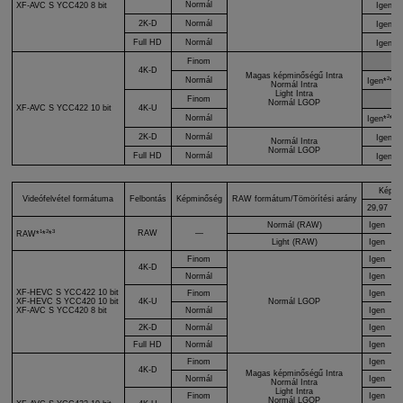
2
Normál
XF-AVC S
YCC420 8 bit
Igen*
*
2
2K-D
Normál
Igen*
*
2
Full HD
Normál
Igen*
*
Finom
4K-D
Magas képminőségű Intra
2
4
5
Normál
Igen*
*
*
Normál Intra
Light Intra
Finom
Normál LGOP
XF-AVC S
YCC422 10 bit
4K-U
2
4
5
Normál
Igen*
*
*
2
2K-D
Normál
Igen*
*
Normál Intra
Normál LGOP
2
Full HD
Normál
Igen*
*
Képfre
Videófelvétel formátuma
Felbontás
Képminőség
RAW formátum/Tömörítési arány
29,97
2
Normál (RAW)
Igen
1
2
3
RAW
—
RAW*
*
*
Light (RAW)
Igen
Finom
Igen
4K-D
Normál
Igen
XF-HEVC S
YCC422 10 bit
Finom
Igen
XF-HEVC S
YCC420 10 bit
4K-U
Normál LGOP
XF-AVC S
YCC420 8 bit
Normál
Igen
2K-D
Normál
Igen
Full HD
Normál
Igen
Finom
Igen
4K-D
Magas képminőségű Intra
Normál
Igen
Normál Intra
Light Intra
Finom
Igen
Normál LGOP