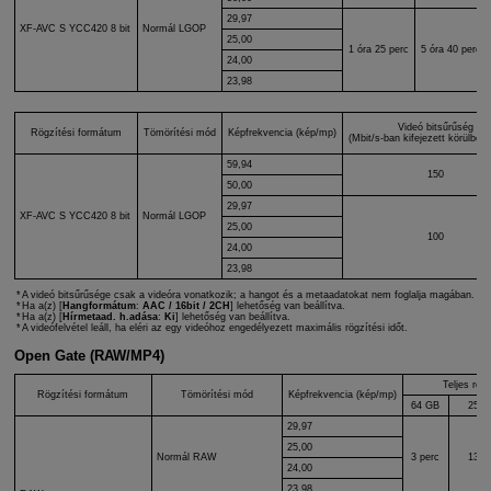
29,97
XF-AVC S
YCC420 8 bit
Normál LGOP
25,00
1 óra 25 perc
5 óra 40 perc
24,00
23,98
Videó bitsűrűség
Rögzítési formátum
Tömörítési mód
Képfrekvencia (kép/mp)
(Mbit/s-ban kifejezett körülbelül
59,94
150
50,00
29,97
XF-AVC S
YCC420 8 bit
Normál LGOP
25,00
100
24,00
23,98
A videó bitsűrűsége csak a videóra vonatkozik; a hangot és a metaadatokat nem foglalja magában.
Ha a(z) [
Hangformátum
:
AAC / 16bit / 2CH
] lehetőség van beállítva.
Ha a(z) [
Hírmetaad. h.adása
:
Ki
] lehetőség van beállítva.
A videófelvétel leáll, ha eléri az egy videóhoz engedélyezett maximális rögzítési időt.
Open Gate (RAW/MP4)
Teljes rögz
Rögzítési formátum
Tömörítési mód
Képfrekvencia (kép/mp)
64 GB
256 
29,97
25,00
Normál RAW
3 perc
13 p
24,00
23,98