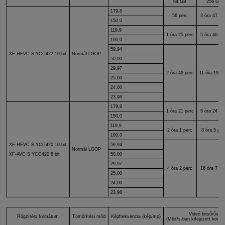
64 GB
256 GB
179,8
56 perc
3 óra 47 pe
150,0
119,9
1 óra 25 perc
5 óra 40 pe
100,0
59,94
XF-HEVC S
YCC422 10 bit
Normál LGOP
50,00
29,97
2 óra 49 perc
11 óra 19 pe
25,00
24,00
23,98
179,8
1 óra 21 perc
5 óra 24 pe
150,0
119,9
2 óra 1 perc
8 óra 5 per
100,0
XF-HEVC S
YCC420 10 bit
59,94
Normál LGOP
50,00
XF-AVC S
YCC420 8 bit
29,97
4 óra 2 perc
16 óra 7 pe
25,00
24,00
23,98
Videó bitsűrűség
Rögzítési formátum
Tömörítési mód
Képfrekvencia (kép/mp)
(Mbit/s-ban kifejezett körülbe