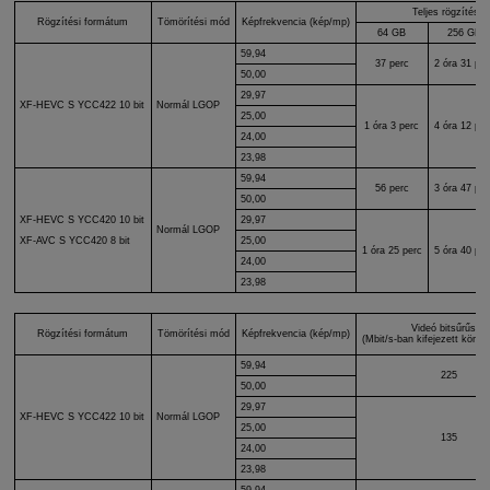
Teljes rögzítési i
Rögzítési formátum
Tömörítési mód
Képfrekvencia (kép/mp)
64 GB
256 GB
59,94
37 perc
2 óra 31 per
50,00
29,97
XF-HEVC S
YCC422 10 bit
Normál LGOP
25,00
1 óra 3 perc
4 óra 12 per
24,00
23,98
59,94
56 perc
3 óra 47 per
50,00
XF-HEVC S
YCC420 10 bit
29,97
Normál LGOP
25,00
XF-AVC S
YCC420 8 bit
1 óra 25 perc
5 óra 40 per
24,00
23,98
Videó bitsűrűség
Rögzítési formátum
Tömörítési mód
Képfrekvencia (kép/mp)
(Mbit/s-ban kifejezett körülbe
59,94
225
50,00
29,97
XF-HEVC S
YCC422 10 bit
Normál LGOP
25,00
135
24,00
23,98