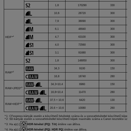
1,8
170290
330
10,6
28720
300
7,9
38090
300
6,1
48940
300
4
4,7
63100
300
HEIF*
4,0
73560
300
3,1
91680
300
1,8
148950
300
34,3
9100
150
3
RAW*
16,8
18740
280
34,3+10,4
6960
150
+
3
RAW+JPEG*
16,8+10,4
11470
280
+
37,5 + 10,6
6420
130
+
4
RAW+HEIF*
20,6 + 10,6
10080
260
+
1: CFexpress-kártyák esetén a készíthető felvételek száma és a sorozatfelvétellel készíthető képe
2: SD-kártyák esetén a sorozatfelvétellel készíthető képek maximális száma a Canon tesztelési sza
3: Ha a(z) [
HDR-felvétel (PQ)
:
Tilt
] értékre van állítva.
4: Ha a(z) [
HDR-felvétel (PQ)
:
HDR PQ
] értékre van állítva.