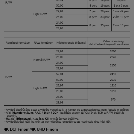
59,94
3 perc
14 perc
55 perc
RAW
50,00
4 perc
16 perc
1 óra 6 perc
29,97
7 perc
28 perc
1 óra 49 perc
Light RAW
25,00
8 perc
33 perc
2 óra 11 perc
24,00
8 perc
35 perc
2 óra 16 perc
23,98
Videó bitsűrűség
Rögzítési formátum
RAW formátum
Képfrekvencia (kép/mp)
(Mbit/s-ban kifejezett körülbelüli ért
29,97
2600
25,00
2240
Normál RAW
24,00
2150
23,98
59,94
2410
RAW
50,00
2010
29,97
1210
Light RAW
25,00
1010
24,00
970
23,98
A videó bitsűrűsége csak a videóra vonatkozik; a hangot és a metaadatokat nem foglalja magában.
A(z) [
Hangformátum
:
AAC / 16bit / 2CH
] beállítás esetén (LPCM/24bit/4CH a RAW beállítás
esetén).
Ha a(z) [
Hírmetaad. h.adása
:
Ki
] lehetőség van beállítva.
A videófelvétel leáll, ha eléri az egy videóhoz engedélyezett maximális rögzítési időt.
4K DCI Finom/4K UHD Finom