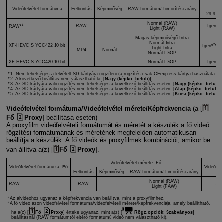
Videófelvétel formátuma
Felbontás
Képminőség
RAW formátum/Tömörítési arány
29,97
Normál (RAW)
1
RAW
—
Igen
RAW*
Light (RAW)
Magas képminőségű Intra
Normál Intra
2
4
5
XF-HEVC S
YCC422 10 bit
Igen*
*
*
Light Intra
MP4
Normál
Normál LGOP
XF-HEVC S
YCC420 10 bit
Normál LGOP
Igen
1: Nem lehetséges a felvételt SD-kártyára rögzíteni (a rögzítés csak CFexpress-kártya használata es
2: A következő beállítás nem választható ki: [
Nagy (képko. belüli)
].
3: Az SD-kártyára való rögzítés nem lehetséges a következő beállítás esetén: [
Nagy (képko. belüli)
]
4: Az SD-kártyára való rögzítés nem lehetséges a következő beállítás esetén: [
Alap (képko. belüli)
]
5: Az SD-kártyára való rögzítés nem lehetséges a következő beállítás esetén: [
Kicsi (képko. belül)
].
Videófelvétel formátuma/Videófelvétel mérete/Képfrekvencia
(a [
Fő
Proxy
] beállítása esetén)
A proxyfilm videófelvételi formátumát és méretét a készülék a fő videó
rögzítési formátumának és méretének megfelelően automatikusan
beállítja a készülék. A fő videók és proxyfilmek kombinációi, amikor be
van állítva a(z) [
Fő
Proxy
].
Videófelvétel mérete: Fő
Videófelvétel formátuma: Fő
Videófel
Felbontás
Képminőség
RAW formátum/Tömörítési arány
Normál (RAW)
RAW
RAW
—
XF
Light (RAW)
Az alvideóhoz ugyanaz a képfrekvencia van beállítva, mint a proxyfilmhez.
A fő videó azon videófelvétel formátuma/videófelvételi mérete/képfrekvenciája, amely beállítható,
ha a(z) [
Fő
Proxy
] értéke ugyanaz, mint a(z) [
Rögz.opciók
:
Szabványos
]
beállításnál (RAW formátumtól eltérő formátumú videó nem választható ki).