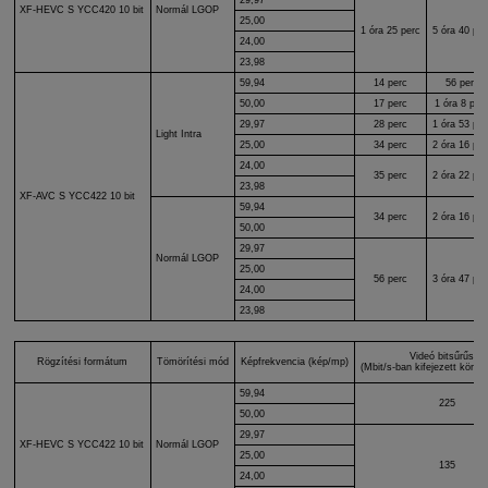
XF-HEVC S
YCC420 10 bit
Normál LGOP
25,00
1 óra 25 perc
5 óra 40 per
24,00
23,98
59,94
14 perc
56 perc
50,00
17 perc
1 óra 8 per
29,97
28 perc
1 óra 53 per
Light Intra
25,00
34 perc
2 óra 16 per
24,00
35 perc
2 óra 22 per
23,98
XF-AVC S
YCC422 10 bit
59,94
34 perc
2 óra 16 per
50,00
29,97
Normál LGOP
25,00
56 perc
3 óra 47 per
24,00
23,98
Videó bitsűrűség
Rögzítési formátum
Tömörítési mód
Képfrekvencia (kép/mp)
(Mbit/s-ban kifejezett körülbe
59,94
225
50,00
29,97
XF-HEVC S
YCC422 10 bit
Normál LGOP
25,00
135
24,00