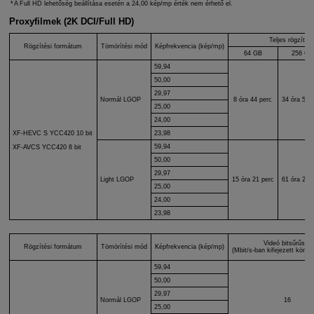
A Full HD lehetőség beállítása esetén a 24,00 kép/mp érték nem érhető el.
Proxyfilmek (2K DCI/Full HD)
Teljes rögzítési
Rögzítési formátum
Tömörítési mód
Képfrekvencia (kép/mp)
64 GB
256 GB
59,94
50,00
29,97
Normál LGOP
8 óra 44 perc
34 óra 58 
25,00
24,00
XF-HEVC S
YCC420 10 bit
23,98
59,94
XF-AVCS
YCC420 8 bit
50,00
29,97
Light LGOP
15 óra 21 perc
61 óra 25 
25,00
24,00
23,98
Videó bitsűrűség
Rögzítési formátum
Tömörítési mód
Képfrekvencia (kép/mp)
(Mbit/s-ban kifejezett körülbe
59,94
50,00
29,97
Normál LGOP
16
25,00