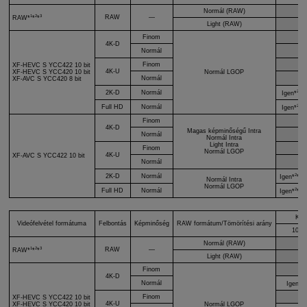
Normál (RAW)
1
2
3
RAW
—
RAW*
*
*
Light (RAW)
Finom
4K-D
Normál
Finom
XF-HEVC S
YCC422 10 bit
4K-U
XF-HEVC S
YCC420 10 bit
Normál LGOP
Normál
XF-AVC S
YCC420 8 bit
2
4
2K-D
Normál
Igen*
*
*
2
4
Full HD
Normál
Igen*
*
*
Finom
4K-D
Magas képminőségű Intra
Normál
Normál Intra
Light Intra
Finom
Normál LGOP
4K-U
XF-AVC S
YCC422 10 bit
Normál
2
4
5
2K-D
Normál
Igen*
*
*
Normál Intra
Normál LGOP
2
4
5
Full HD
Normál
Igen*
*
*
Kép
Videófelvétel formátuma
Felbontás
Képminőség
RAW formátum/Tömörítési arány
100,
Normál (RAW)
1
2
3
RAW
—
RAW*
*
*
Light (RAW)
Finom
4K-D
2
Normál
Igen*
*
Finom
XF-HEVC S
YCC422 10 bit
4K-U
XF-HEVC S
YCC420 10 bit
Normál LGOP