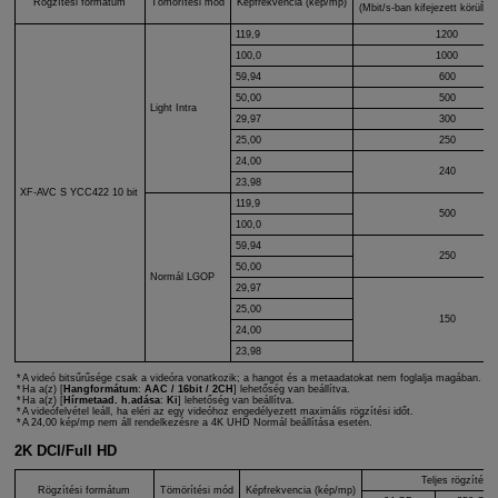
Rögzítési formátum
Tömörítési mód
Képfrekvencia (kép/mp)
(Mbit/s-ban kifejezett körülbelü
119,9
1200
100,0
1000
59,94
600
50,00
500
Light Intra
29,97
300
25,00
250
24,00
240
23,98
XF-AVC S
YCC422 10 bit
119,9
500
100,0
59,94
250
50,00
Normál LGOP
29,97
25,00
150
24,00
23,98
A videó bitsűrűsége csak a videóra vonatkozik; a hangot és a metaadatokat nem foglalja magában.
Ha a(z) [
Hangformátum
:
AAC / 16bit / 2CH
] lehetőség van beállítva.
Ha a(z) [
Hírmetaad. h.adása
:
Ki
] lehetőség van beállítva.
A videófelvétel leáll, ha eléri az egy videóhoz engedélyezett maximális rögzítési időt.
A 24,00 kép/mp nem áll rendelkezésre a 4K UHD Normál beállítása esetén.
2K DCI/Full HD
Teljes rögzítési 
Rögzítési formátum
Tömörítési mód
Képfrekvencia (kép/mp)