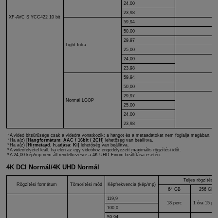
24,00
36
23,98
XF-AVC S
YCC422 10 bit
59,94
60
50,00
50
29,97
30
Light Intra
25,00
25
24,00
24
23,98
59,94
25
50,00
29,97
Normál LGOP
25,00
15
24,00
23,98
A videó bitsűrűsége csak a videóra vonatkozik; a hangot és a metaadatokat nem foglalja magában.
Ha a(z) [
Hangformátum
:
AAC / 16bit / 2CH
] lehetőség van beállítva.
Ha a(z) [
Hírmetaad. h.adása
:
Ki
] lehetőség van beállítva.
A videófelvétel leáll, ha eléri az egy videóhoz engedélyezett maximális rögzítési időt.
A 24,00 kép/mp nem áll rendelkezésre a 4K UHD Finom beállítása esetén.
4K DCI Normál/4K UHD Normál
Teljes rögzítési i
Rögzítési formátum
Tömörítési mód
Képfrekvencia (kép/mp)
64 GB
256 GB
119,9
18 perc
1 óra 15 per
100,0
59,94