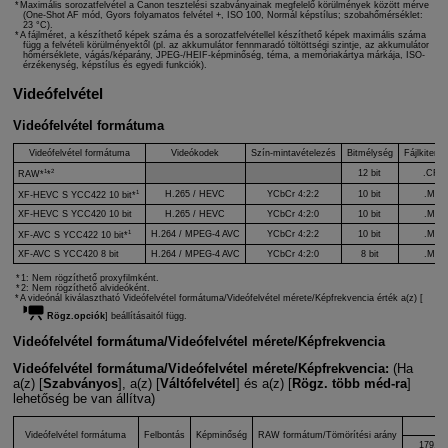
Maximális sorozatfelvétel a Canon tesztelési szabványainak megfelelő körülmények között mérve
(One-Shot AF mód, Gyors folyamatos felvétel +, ISO 100, Normál képstílus; szobahőmérséklet:
23 °C).
A fájlméret, a készíthető képek száma és a sorozatfelvétellel készíthető képek maximális száma
függ a felvételi körülményektől (pl. az akkumulátor fennmaradó töltöttségi szintje, az akkumulátor
hőmérséklete, vágás/képarány, JPEG-/HEIF-képminőség, téma, a memóriakártya márkája, ISO-
érzékenység, képstílus és egyedi funkciók).
Videófelvétel
Videófelvétel formátuma
Videófelvétel formátuma
Videókodek
Szín-mintavételezés
Bitmélység
Fájlkiterje
1
2
12 bit
.CRM
RAW*
*
1
H.265 / HEVC
YCbCr 4:2:2
10 bit
.MP4
XF-HEVC S YCC422 10 bit*
XF-HEVC S YCC420 10 bit
H.265 / HEVC
YCbCr 4:2:0
10 bit
.MP4
1
H.264 / MPEG-4 AVC
YCbCr 4:2:2
10 bit
.MP4
XF-AVC S YCC422 10 bit*
XF-AVC S YCC420 8 bit
H.264 / MPEG-4 AVC
YCbCr 4:2:0
8 bit
.MP4
1: Nem rögzíthető proxyfilmként.
2: Nem rögzíthető alvideóként.
A videónál kiválasztható Videófelvétel formátuma/Videófelvétel mérete/Képfrekvencia érték a(z) [
Rögz.opciók
] beállításaitól függ.
Videófelvétel formátuma/Videófelvétel mérete/Képfrekvencia
Videófelvétel formátuma/Videófelvétel mérete/Képfrekvencia:
(Ha
a(z) [
Szabványos
], a(z) [
Váltófelvétel
] és a(z) [
Rögz. több méd-ra
]
lehetőség be van állítva)
Videófelvétel formátuma
Felbontás
Képminőség
RAW formátum/Tömörítési arány
179,8