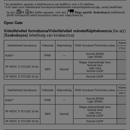
Az alvideóhoz ugyanaz a képfrekvencia van beállítva, mint a fő videóhoz.
A fő videó azon videófelvétel formátuma/videófelvételi mérete/képfrekvenciája, amely beállítható,
ha a(z) [
Fő
Al-
] értéke ugyanaz, mint a(z) [
Rögz.opciók
:
Szabványos
] beállításnál
(RAW formátumtól eltérő formátumú videó nem választható ki).
Open Gate
Videófelvétel formátuma/Videófelvétel mérete/Képfrekvencia
(ha a(z)
[
Szabványos
] lehetőség van kiválasztva)
Képfrekv
Videófelvétel formátuma
Felbontás
Képminőség
RAW formátum/Tömörítési arány
179,8
Normál (RAW)
1
RAW
—
RAW*
Light (RAW)
Magas képminőségű Intra
Normál Intra
XF-HEVC S
YCC422 10 bit
Light Intra
MP4
Normál
Normál LGOP
XF-HEVC S
YCC420 10 bit
Normál LGOP
Képfrekv
Videófelvétel formátuma
Felbontás
Képminőség
RAW formátum/Tömörítési arány
100,0
Normál (RAW)
1
RAW
—
RAW*
Light (RAW)
Magas képminőségű Intra
Normál Intra
XF-HEVC S
YCC422 10 bit
Light Intra
MP4
Normál
Normál LGOP
XF-HEVC S
YCC420 10 bit
Normál LGOP