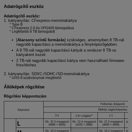
Adatrögzítő eszköz
Adatrögzítő eszköz:
1. kártyanyílás: CFexpress-memóriakártya
Type B
CFexpress 2.0 és VPG400 támogatása
Legfeljebb 8 TB támogatott
[
Alacsony színtű formázás
] szükséges, amennyiben 8 TB-nál
nagyobb kapacitású a memóriakártya a fényképezőgépben.
A 8 TB-nál nagyobb kapacitású kártyát a rendszer 8 TB-os
kártyaként kezeli.
2 TB-nál nagyobb kapacitású kártya nem használható firmware-
frissítéshez.
2. kártyanyílás: SDXC-/SDHC-/SD-memóriakártya
UHS-II szabványnak megfelelő
Állóképek rögzítése
Rögzítési képpontszám
Felbontás (képpont)
Állókép vágás/képarány
Képméret
1
3:2
1:1
1,6× (vágás)*
Kb. 32,3 megapixel
Kb. 12,4 megapixel
Kb. 21,5 megapixel
Kb. 
(6960 × 4640)
(4320 × 2880)
(4640 × 4640)
(
Kb. 15,4 megapixel
Kb. 10,2 megapixel
Kb. 