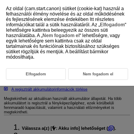
Az oldal (cam.start.canon) sütiket (cookie-kat) használ a
felhasználói élmény növelése és az oldal működésének
és fejlesztésének elemzése érdekében
Itt
részletes
információkat talál a sütik használatáról. Az „
Elfogadom
“
D388-228
lehetőségre kattintva beleegyezik az összes süti
használatába. A „
Nem fogadom el
“ lehetőségre, vagy
Akkumulátorinformáció
egyik lehetőségre sem kattintva csak az oldal
tartalmainak és funkcióinak biztosításához szükséges
sütiket rögzítjük és mentjük. A beállítást bármikor
Az akkumulátorok regisztrálása a fényképezőgépen
módosíthatja.
Az akkumulátorok felcímkézése a sorozatszámokkal
Regisztrált, használaton kívüli akkumulátoregység fennmaradó
Elfogadom
Nem fogadom el
kapacitásának ellenőrzése
A regisztrált akkumulátorinformációk törlése
Megtekintheti az aktuálisan használt akkumulátor állapotát. Ha több
akkumulátort is regisztrál a fényképezőgéphez, ezek körülbelüli
fennmaradó kapacitását, valamint a használati előzményeket is
megtekintheti.
Válassza a(z) [
:
Akku info
] lehetőséget (
).