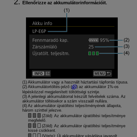
Ellenőrizze az akkumulátorinformációit.
(1) Akkumulátor vagy a használt háztartási tápforrás típusa.
(2) Akkumulátortöltés-jelző (
) az akkumulátor 1%-os
lépésközzel megjelenített töltöttségi szintje.
(3) A jelenlegi akkumulátorral készült felvételek száma. Az
akkumulátor töltésekor a szám visszaáll nullára.
(4) Az akkumulátor újratöltési teljesítményének állapota,
három szinttel jelezve.
(Zöld): Az akkumulátor újratöltési teljesítménye
megfelelő.
(Zöld): Az akkumulátor újratöltési teljesítménye
kissé csökkent.
(Vörös): Új akkumulátor vásárlása javasolt.