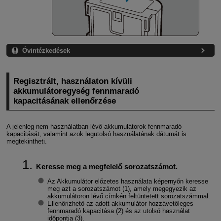
Óvintézkedések
Regisztrált, használaton kívüli
akkumulátoregység fennmaradó
kapacitásának ellenőrzése
A jelenleg nem használatban lévő akkumulátorok fennmaradó
kapacitását, valamint azok legutolsó használatának dátumát is
megtekintheti.
Keresse meg a megfelelő sorozatszámot.
Az Akkumulátor előzetes használata képernyőn keresse
meg azt a sorozatszámot (1), amely megegyezik az
akkumulátoron lévő címkén feltüntetett sorozatszámmal.
Ellenőrizhető az adott akkumulátor hozzávetőleges
fennmaradó kapacitása (2) és az utolsó használat
időpontja (3).