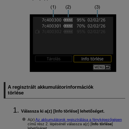
A regisztrált akkumulátorinformációk
törlése
Válassza ki a(z) [
Info törlése
] lehetőséget.
A(z)
Az akkumulátorok regisztrálása a fényképezőgépen
című rész 2. lépésénél válassza a(z) [
Info törlése
]
lehetőséget.