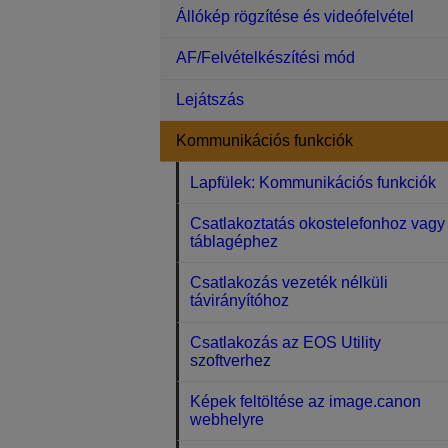
Állókép rögzítése és videófelvétel
AF/Felvételkészítési mód
Lejátszás
Kommunikációs funkciók
Lapfülek: Kommunikációs funkciók
Csatlakoztatás okostelefonhoz vagy
táblagéphez
Csatlakozás vezeték nélküli
távirányítóhoz
Csatlakozás az EOS Utility
szoftverhez
Képek feltöltése az image.canon
webhelyre