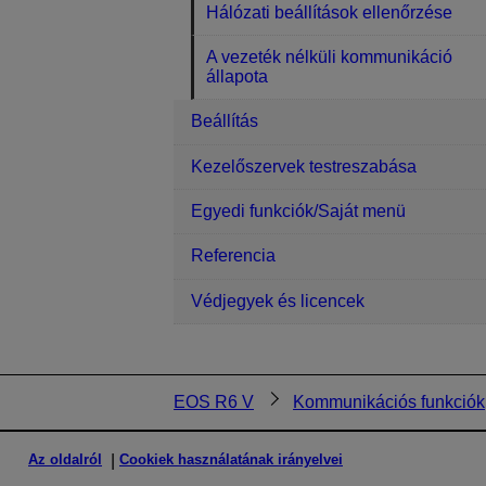
Hálózati beállítások ellenőrzése
A vezeték nélküli kommunikáció
állapota
Beállítás
Kezelőszervek testreszabása
Egyedi funkciók/Saját menü
Referencia
Védjegyek és licencek
EOS R6 V
Kommunikációs funkciók
Az oldalról
Cookiek használatának irányelvei