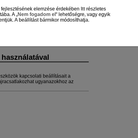
és fejlesztésének elemzése érdekében
Itt
részletes
tába. A „
Nem fogadom el
“ lehetőségre, vagy egyik
ntjük. A beállítást bármikor módosíthatja.
 használatával
szközök kapcsolati beállításait a
 újracsatlakozhat ugyanazokhoz az