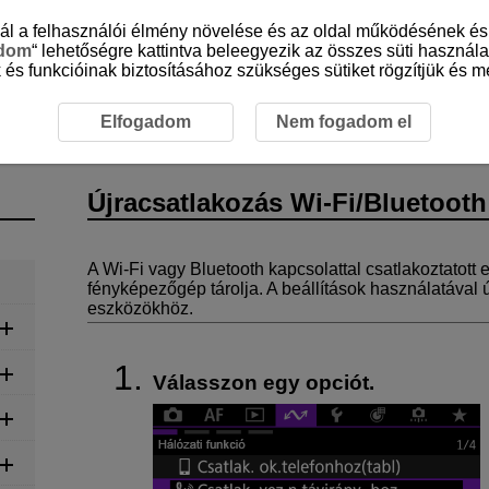
sznál a felhasználói élmény növelése és az oldal működésének 
adom
“ lehetőségre kattintva beleegyezik az összes süti használa
 és funkcióinak biztosításához szükséges sütiket rögzítjük és me
Újracsatlakozás Wi-Fi-/Bluetooth-kapcsolaton keresztül
Elfogadom
Nem fogadom el
Újracsatlakozás
Wi-Fi
/Bluetooth
A
Wi-Fi
vagy Bluetooth kapcsolattal csatlakoztatott e
fényképezőgép tárolja. A beállítások használatával
eszközökhöz.
Válasszon egy opciót.