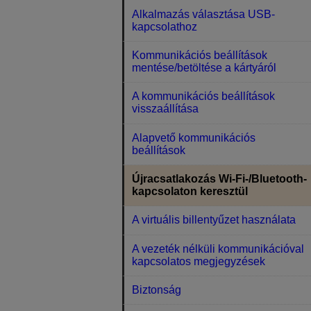
Alkalmazás választása USB-
kapcsolathoz
Kommunikációs beállítások
mentése/betöltése a kártyáról
A kommunikációs beállítások
visszaállítása
Alapvető kommunikációs
beállítások
Újracsatlakozás Wi-Fi-/Bluetooth-
kapcsolaton keresztül
A virtuális billentyűzet használata
A vezeték nélküli kommunikációval
kapcsolatos megjegyzések
Biztonság