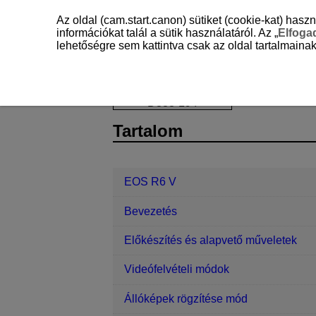
Az oldal (cam.start.canon) sütiket (cookie-kat) ha
információkat talál a sütik használatáról. Az „
Elfog
lehetőségre sem kattintva csak az oldal tartalmainak
EOS R6 V
Kommunikációs funkciók
D388-194
Tartalom
EOS R6 V
Bevezetés
Előkészítés és alapvető műveletek
Videófelvételi módok
Állóképek rögzítése mód