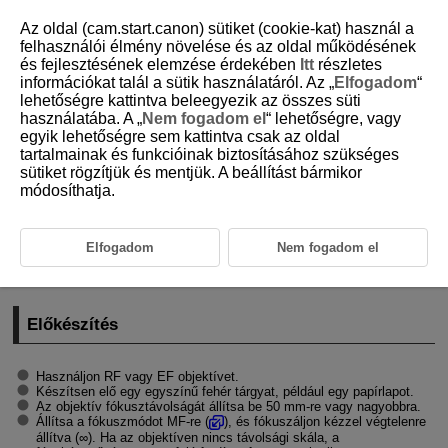
Az oldal (cam.start.canon) sütiket (cookie-kat) használ a
felhasználói élmény növelése és az oldal működésének
és fejlesztésének elemzése érdekében
Itt
részletes
információkat talál a sütik használatáról. Az „
Elfogadom
“
D388-090
lehetőségre kattintva beleegyezik az összes süti
használatába. A „
Nem fogadom el
“ lehetőségre, vagy
Portörlési adatok begyűjtése
egyik lehetőségre sem kattintva csak az oldal
tartalmainak és funkcióinak biztosításához szükséges
sütiket rögzítjük és mentjük. A beállítást bármikor
Előkészítés
módosíthatja.
Portörlési adatok hozzáfűzése
A képekhez a porfoltok törléséhez használható portörlési adatok
Elfogadom
Nem fogadom el
adhatók. A portörlési adatokat a mellékelt Digital Photo Professional
(EOS szoftver) használja a porfoltok automatikus törléséhez.
Előkészítés
Használjon RF vagy EF objektívet.
Készítsen elő egy egyszínű fehér tárgyat, például egy papírlapot.
Az objektív fókusztávolságát állítsa be 50 mm-re vagy nagyobbra.
Állítsa a fókuszmódot MF-re (
), és fókuszáljon kézzel végtelenre
állítva (∞). Ha az objektíven nincs távolsági skála, a