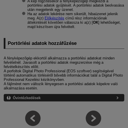
A kép rögzítésekor a fényképezőgép megkezdi a
portörlési adatok gyűjtését. A portörlési adatok beolvasása
után megjelenik egy üzenet.
Ha az adatok lekérése nem sikerült, hibaüzenet jelenik
meg. A(z)
Előkészítés
című rész információinak
áttekintését követően válassza ki a(z) [
OK
] lehetőséget,
majd készítsen újra felvételt.
Portörlési adatok hozzáfűzése
A fényképezőgép ekkortól alkalmazza a portörlési adatokat minden
felvételnél. Javasolt a portörlési adatok megszerzése még a
felvételkészítés előtt.
A porfoltok Digital Photo Professional (EOS szoftver) segítségével
történő automatikus törléséről bővebb információkat talál a Digital Photo
Professional Kezelési kézikönyvben.
A fájlméret nem változik lényegesen a portörlési adatok képekre való
alkalmazása esetén.
Óvintézkedések