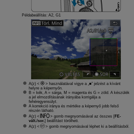
Példabeállítás: A2, G1
A(z)
használatával vigye a „■” jelzést a kívánt
helyre a képernyőn.
B = kék, A = sárga, M = magenta és G = zöld. A készülék
a jel elmozdításának irányába korrigálja a
fehéregyensúlyt.
A korrekció iránya és mértéke a képernyő jobb felső
részén látható.
A(z)
gomb megnyomásával az összes [
FE-
vált./sor.
] beállítást törölheti.
A(z)
gomb megnyomásával léphet ki a beállításból.