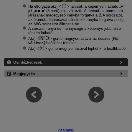
Ha elforgatja a(z)
tárcsát, a képernyőn látható „■”
jel „■ ■ ■” (3 pont) jelre változik. A tárcsát az óramutató
járásának megegyező irányba forgatva a B/A sorozatot,
az óramutató járásával ellenkező irányba forgatva pedig
az M/G sorozatot állíthatja be.
A sorozat iránya és mennyisége a képernyő jobb felső
részén látható.
A(z)
gomb megnyomásával az összes [
FE-
vált./sor.
] beállítást törölheti.
A(z)
gomb megnyomásával léphet ki a beállításból.
Óvintézkedések
Megjegyzés
Az oldalról