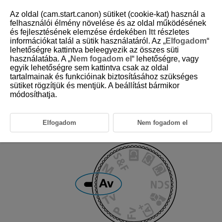
Az oldal (cam.start.canon) sütiket (cookie-kat) használ a
felhasználói élmény növelése és az oldal működésének
és fejlesztésének elemzése érdekében
Itt
részletes
információkat talál a sütik használatáról. Az „
Elfogadom
“
D388-038
lehetőségre kattintva beleegyezik az összes süti
használatába. A „
Nem fogadom el
“ lehetőségre, vagy
Videó rekesz-előválasztás AE
egyik lehetőségre sem kattintva csak az oldal
tartalmainak és funkcióinak biztosításához szükséges
sütiket rögzítjük és mentjük. A beállítást bármikor
Beállíthatja a kívánt rekeszértéket a videófelvételhez. Az ISO-
érzékenység és a záridő beállítása automatikusan megtörténik a
módosíthatja.
fényerőnek megfelelően, valamint a normál expozíció biztosításához.
Elfogadom
Nem fogadom el
Állítsa a felvételi módot [
] lehetőségre.