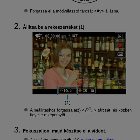
Forgassa el a módválasztó tárcsát
Av
állásba.
Állítsa be a rekeszértéket (1).
A beállításhoz forgassa a(z)
tárcsát, és közben
figyelje a képernyőt.
Fókuszáljon, majd készítse el a videót.
Az eljárás megegyezik a(z)
Videó automatikus