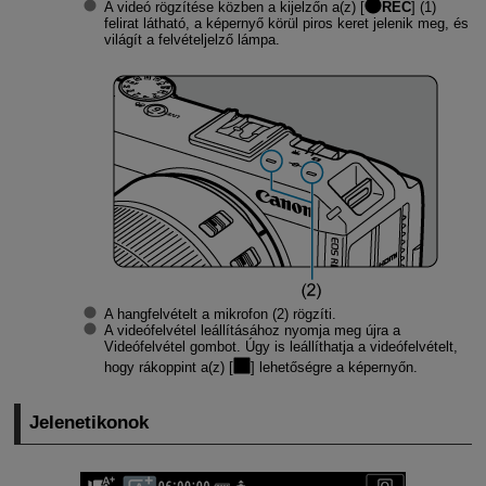
A videó rögzítése közben a kijelzőn a(z) [
REC
] (1)
felirat látható, a képernyő körül piros keret jelenik meg, és
világít a felvételjelző lámpa.
A hangfelvételt a mikrofon (2) rögzíti.
A videófelvétel leállításához nyomja meg újra a
Videófelvétel gombot. Úgy is leállíthatja a videófelvételt,
hogy rákoppint a(z) [
] lehetőségre a képernyőn.
Jelenetikonok