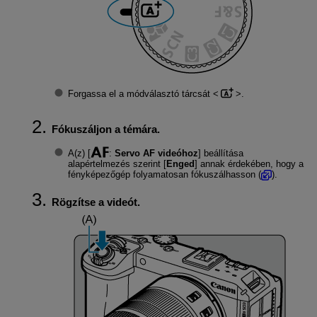
Forgassa el a módválasztó tárcsát
.
Fókuszáljon a témára.
A(z) [
:
Servo AF videóhoz
] beállítása
alapértelmezés szerint [
Enged
] annak érdekében, hogy a
fényképezőgép folyamatosan fókuszálhasson (
).
Rögzítse a videót.