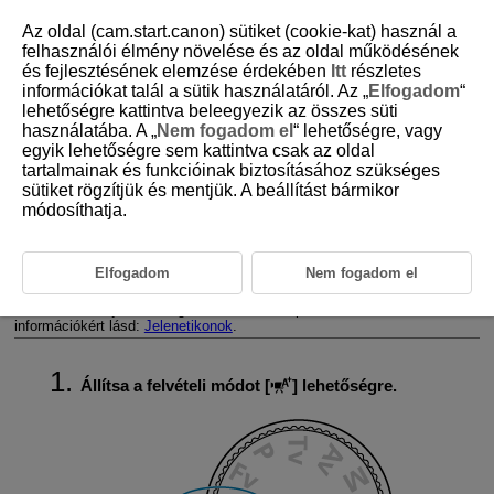
Az oldal (cam.start.canon) sütiket (cookie-kat) használ a
felhasználói élmény növelése és az oldal működésének
és fejlesztésének elemzése érdekében
Itt
részletes
információkat talál a sütik használatáról. Az „
Elfogadom
“
D388-030
lehetőségre kattintva beleegyezik az összes süti
használatába. A „
Nem fogadom el
“ lehetőségre, vagy
A+: Teljesen automatikus felvétel
egyik lehetőségre sem kattintva csak az oldal
(Intelligens jelenetválasztó
tartalmainak és funkcióinak biztosításához szükséges
automatika)
sütiket rögzítjük és mentjük. A beállítást bármikor
módosíthatja.
Jelenetikonok
Elfogadom
Nem fogadom el
A fényképezőgép felismeri a jelenet típusát, és ennek megfelelően
megadja az összes beállítást. Az észlelt jelenettípus a képernyő bal
felső sarkában jelenik meg. Az ikonokkal kapcsolatos részletes
információkért lásd:
Jelenetikonok
.
Állítsa a felvételi módot [
] lehetőségre.