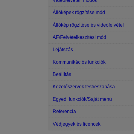
Videófelvételi módok
Állóképek rögzítése mód
Állókép rögzítése és videófelvétel
AF/Felvételkészítési mód
Lejátszás
Kommunikációs funkciók
Beállítás
Kezelőszervek testreszabása
Egyedi funkciók/Saját menü
Referencia
Védjegyek és licencek