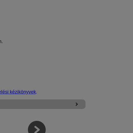
n.
elési kézikönyvek
.