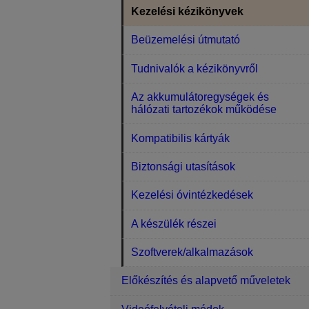
Kezelési kézikönyvek
Beüzemelési útmutató
Tudnivalók a kézikönyvről
Az akkumulátoregységek és
hálózati tartozékok működése
Kompatibilis kártyák
Biztonsági utasítások
Kezelési óvintézkedések
A készülék részei
Szoftverek/alkalmazások
Előkészítés és alapvető műveletek