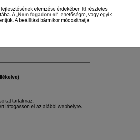
és fejlesztésének elemzése érdekében
Itt
részletes
tába. A „
Nem fogadom el
“ lehetőségre, vagy egyik
ntjük. A beállítást bármikor módosíthatja.
lékelve)
sokat tartalmaz.
rt látogasson el az alábbi webhelyre.