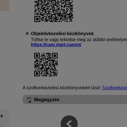
Objektívkezelési kézikönyvek
Töltse le vagy tekintse meg az alábbi webhelye
https://cam.start.canon/
A szoftverkezelési kézikönyvekért lásd:
Szoftverkez
Megjegyzés