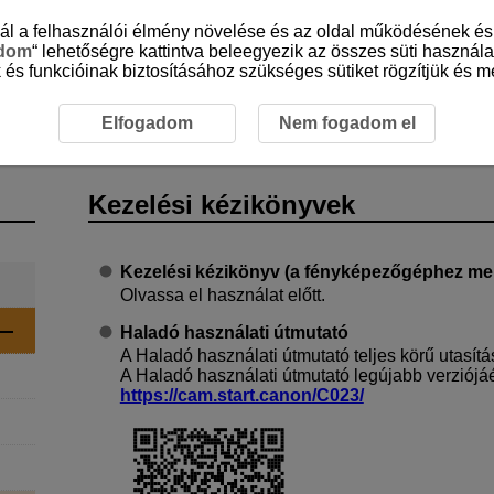
sznál a felhasználói élmény növelése és az oldal működésének 
adom
“ lehetőségre kattintva beleegyezik az összes süti használa
 és funkcióinak biztosításához szükséges sütiket rögzítjük és me
kézikönyvek
Elfogadom
Nem fogadom el
Kezelési kézikönyvek
Kezelési kézikönyv (a fényképezőgéphez mel
Olvassa el használat előtt.
Haladó használati útmutató
A Haladó használati útmutató teljes körű utasítá
A Haladó használati útmutató legújabb verziójáé
https://cam.start.canon/C023/