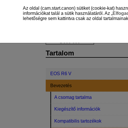
Az oldal (cam.start.canon) sütiket (cookie-kat) ha
információkat talál a sütik használatáról. Az „
Elfog
lehetőségre sem kattintva csak az oldal tartalmainak
EOS R6 V
Bevezetés
Kezelési 
D388-006
Tartalom
EOS R6 V
Bevezetés
A csomag tartalma
Kiegészítő információk
Kompatibilis tartozékok