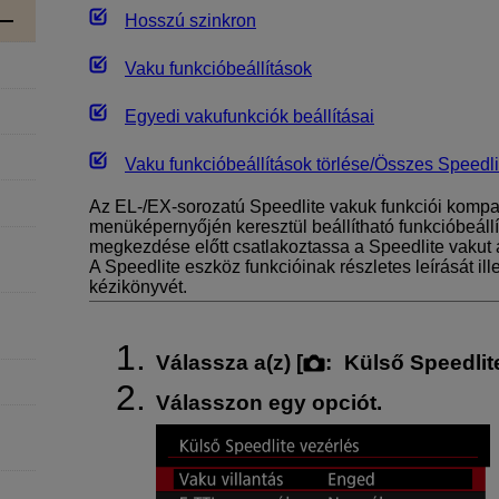
Hosszú szinkron
Vaku funkcióbeállítások
Egyedi vakufunkciók beállításai
Vaku funkcióbeállítások törlése/Összes Speedli
Az EL-/EX-sorozatú Speedlite vakuk funkciói kompa
menüképernyőjén keresztül beállítható funkcióbeállí
megkezdése előtt csatlakoztassa a Speedlite vakut
A Speedlite eszköz funkcióinak részletes leírását ill
kézikönyvét.
Válassza a(z) [
:
Külső Speedlit
Válasszon egy opciót.