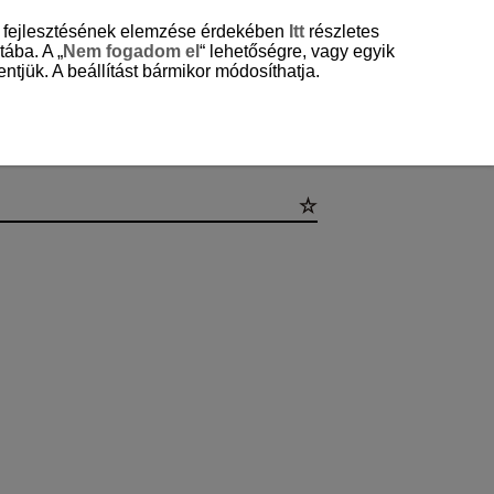
és fejlesztésének elemzése érdekében
Itt
részletes
tába. A „
Nem fogadom el
“ lehetőségre, vagy egyik
ntjük. A beállítást bármikor módosíthatja.
sok