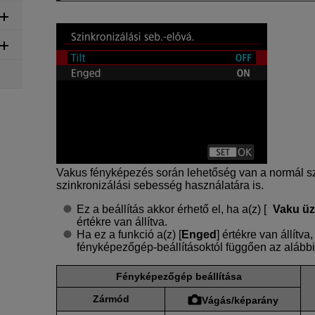
Vakus fényképezés során lehetőség van a normál s
szinkronizálási sebesség használatára is.
Ez a beállítás akkor érhető el, ha a(z) [
Vaku ü
értékre van állítva.
Ha ez a funkció a(z) [
Enged
] értékre van állítv
fényképezőgép-beállításoktól függően az alábbia
Fényképezőgép beállítása
Zármód
Vágás/képarány