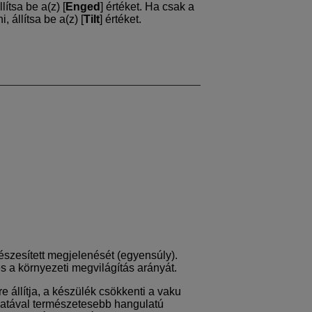
ítsa be a(z) [
Enged
] értéket. Ha csak a
állítsa be a(z) [
Tilt
] értéket.
részesített megjelenését (egyensúly).
s a környezeti megvilágítás arányát.
re állítja, a készülék csökkenti a vaku
álatával természetesebb hangulatú