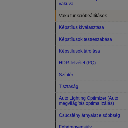
vakuval
Vaku funkcióbeállítások
Képstílus kiválasztása
Képstílusok testreszabása
Képstílusok tárolása
HDR-felvétel (PQ)
Színtér
Tisztaság
Auto Lighting Optimizer (Auto
megvilágítás optimalizálás)
Csúcsfény árnyalat elsőbbség
Fehéregyensúly