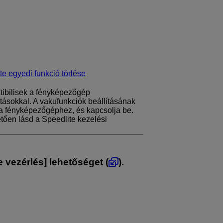
te egyedi funkció törlése
tibilisek a fényképezőgép
tásokkal. A vakufunkciók beállításának
 a fényképezőgéphez, és kapcsolja be.
etően lásd a Speedlite kezelési
e vezérlés
] lehetőséget (
).