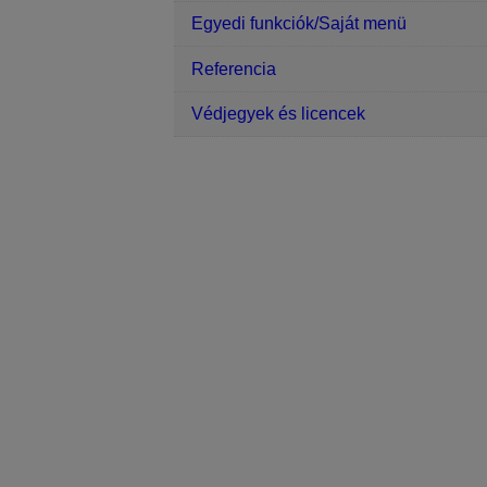
Egyedi funkciók/Saját menü
Referencia
Védjegyek és licencek