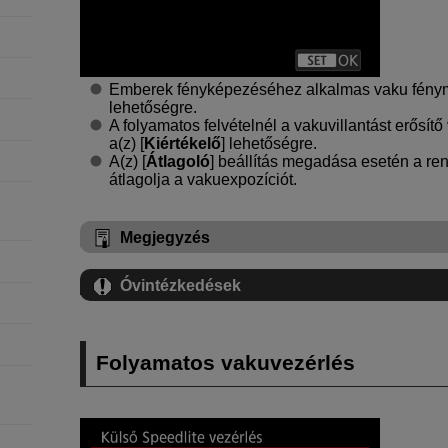
Emberek fényképezéséhez alkalmas vaku fénymé
lehetőségre.
A folyamatos felvételnél a vakuvillantást erősítő
a(z) [
Kiértékelő
] lehetőségre.
A(z) [
Átlagoló
] beállítás megadása esetén a re
átlagolja a vakuexpozíciót.
Megjegyzés
Óvintézkedések
Folyamatos vakuvezérlés