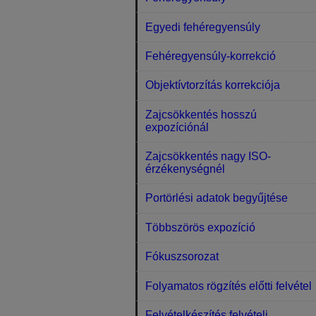
Egyedi fehéregyensúly
Fehéregyensúly-korrekció
Objektívtorzítás korrekciója
Zajcsökkentés hosszú
expozíciónál
Zajcsökkentés nagy ISO-
érzékenységnél
Portörlési adatok begyűjtése
Többszörös expozíció
Fókuszsorozat
Folyamatos rögzítés előtti felvétel
Felvételkészítés felvételi