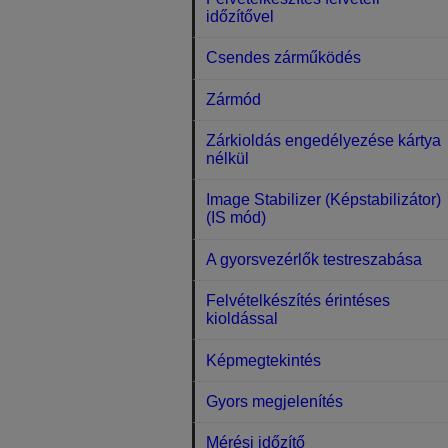
időzítővel
Csendes zárműködés
Zármód
Zárkioldás engedélyezése kártya
nélkül
Image Stabilizer (Képstabilizátor)
(IS mód)
A gyorsvezérlők testreszabása
Felvételkészítés érintéses
kioldással
Képmegtekintés
Gyors megjelenítés
Mérési időzítő