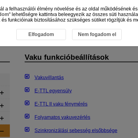
sznál a felhasználói élmény növelése és az oldal működésének 
adom
“ lehetőségre kattintva beleegyezik az összes süti használa
 és funkcióinak biztosításához szükséges sütiket rögzítjük és me
 videofelvétel
Állóképek rögzítése
Vaku funkcióbeállítá
Elfogadom
Nem fogadom el
Vaku funkcióbeállítások
Vakuvillantás
E-TTL
egyensúly
E-TTL II
vaku fénymérés
Folyamatos vakuvezérlés
Szinkronizálási sebesség elsőbbsége