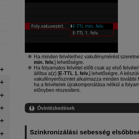
Ha minden felvételhez vakufénymérést szeretne vé
min. felv.
] lehetőségre.
Ha folyamatos felvétel előtt csak az első felvé
állítsa a(z) [
E-TTL 1. felv.
] lehetőségre. A készül
vakufényerőszintet alkalmazza minden további fe
ha a felvételek újrakomponálása nélkül a folyam
előnyben részesíteni.
Óvintézkedések
Szinkronizálási sebesség elsőbbs