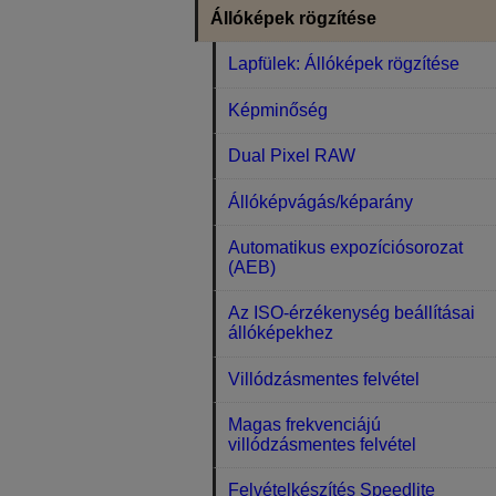
Állóképek rögzítése
Lapfülek: Állóképek rögzítése
Képminőség
Dual Pixel RAW
Állóképvágás/képarány
Automatikus expozíciósorozat
(AEB)
Az ISO-érzékenység beállításai
állóképekhez
Villódzásmentes felvétel
Magas frekvenciájú
villódzásmentes felvétel
Felvételkészítés Speedlite