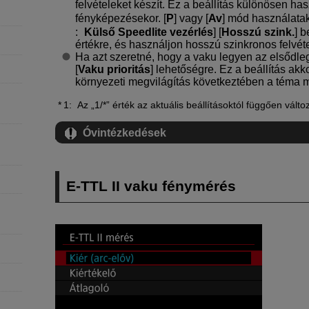
felvételeket készít. Ez a beállítás különösen hasz
fényképezésekor. [
P
] vagy [
Av
] mód használatako
:
Külső Speedlite vezérlés
] [
Hosszú szink.
] b
értékre, és használjon hosszú szinkronos felvéte
Ha azt szeretné, hogy a vaku legyen az elsődleges
[
Vaku prioritás
] lehetőségre. Ez a beállítás ak
környezeti megvilágítás következtében a téma m
1: Az „1/*” érték az aktuális beállításoktól függően változ
Óvintézkedések
E-TTL II
vaku fénymérés