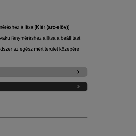
réshez állítsa [
Kiér (arc-előv)
]
 vaku fényméréshez állítsa a beállítást
ndszer az egész mért terület közepére