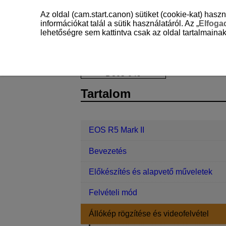
Az oldal (cam.start.canon) sütiket (cookie-kat) ha
információkat talál a sütik használatáról. Az „
Elfog
lehetőségre sem kattintva csak az oldal tartalmainak
EOS R5 Mark II
Állókép rögzítése és
D305-049
Tartalom
EOS R5 Mark II
Bevezetés
Előkészítés és alapvető műveletek
Felvételi mód
Állókép rögzítése és videofelvétel