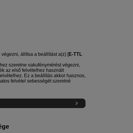
gezni, állítsa a beállítást a(z) [
E-TTL
telhez szeretne vakufénymérést végezni,
ék az első felvételhez használt
lvételhez. Ez a beállítás akkor hasznos,
atos felvétel sebességét szeretné
ége