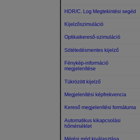
HDR/C. Log Megtekintési segéd
Kijelzőszimuláció
Optikaikereső-szimuláció
Sötétedésmentes kijelző
Fénykép-információ
megjelenítése
Tükrözött kijelző
Megjelenítési képfrekvencia
Kereső megjelenítési formátuma
Automatikus kikapcsolási
hőmérséklet
Mérési mód kiválasztása