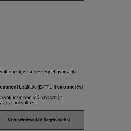
zinkronizálási sebességnél gyorsabb
zemmód
] beállítás [
E-TTL II vakumérés
]
a, a vakuszinkron idő a használt
k szerint változik.
Vakuszinkron idő (legrövidebb)