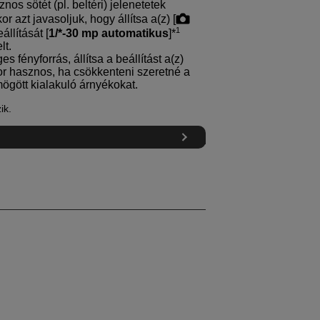
nos sötét (pl. beltéri) jelenetetek
r azt javasoljuk, hogy állítsa a(z) [
1
eállítását [
1/*-30 mp automatikus
]*
lt.
 fényforrás, állítsa a beállítást a(z)
kor hasznos, ha csökkenteni szeretné a
ögött kialakuló árnyékokat.
ik.