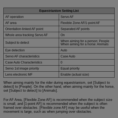
Equestrianism Setting List
AF operation
Servo AF
AF area
Flexible Zone AF/1-point AF
Orientation-linked AF point
Separated AF points
Whole area tracking Servo AF
On
When aiming for a person: People
Subject to detect
When aiming for a horse: Animals
Eye detection
Auto
Servo AF characteristics
Case Auto
Case Auto Characteristics
0
Servo 1st image priority
Equal priority
Lens electronic MF
Enable (actual size)
When aiming mainly for the rider during equestrianism, set [Subject to
detect] to [People]. On the other hand, when aiming mainly for the horse,
set [Subject to detect] to [Animals].
For AF Area, [Flexible Zone AF] is recommended when the subject size
is small, and [1-point AF] is recommended when the subject is often
framed over obstacles. [Flexible zone AF] may be useful when the
movement is large, such as when jumping over obstacles.