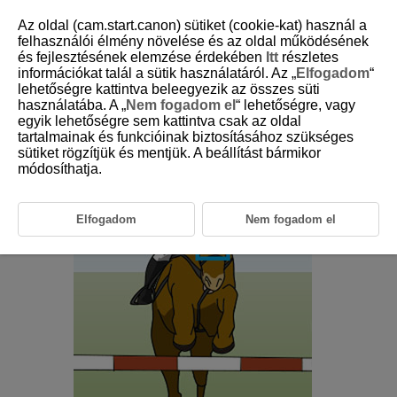
Az oldal (cam.start.canon) sütiket (cookie-kat) használ a
felhasználói élmény növelése és az oldal működésének
és fejlesztésének elemzése érdekében
Itt
részletes
6-25 Equestrianism
információkat talál a sütik használatáról. Az „
Elfogadom
“
lehetőségre kattintva beleegyezik az összes süti
használatába. A „
Nem fogadom el
“ lehetőségre, vagy
This setting is perfect for aiming for people or horses during
egyik lehetőségre sem kattintva csak az oldal
equestrianism.
tartalmainak és funkcióinak biztosításához szükséges
sütiket rögzítjük és mentjük. A beállítást bármikor
módosíthatja.
Elfogadom
Nem fogadom el