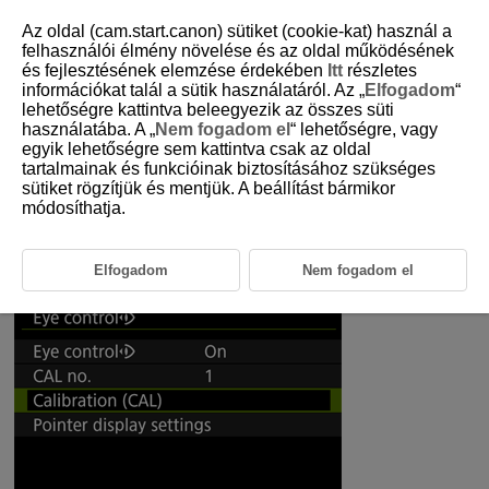
Az oldal (cam.start.canon) sütiket (cookie-kat) használ a
felhasználói élmény növelése és az oldal működésének
és fejlesztésének elemzése érdekében
Itt
részletes
5-4-1 Recommended Settings for Eye Control
információkat talál a sütik használatáról. Az „
Elfogadom
“
(Used with Tracking)
lehetőségre kattintva beleegyezik az összes süti
használatába. A „
Nem fogadom el
“ lehetőségre, vagy
egyik lehetőségre sem kattintva csak az oldal
Eye control allows you focus on subject with the AF frame by looking
tartalmainak és funkcióinak biztosításához szükséges
through the viewfinder. This section covers recommended settings for
sütiket rögzítjük és mentjük. A beállítást bármikor
effectively using eye control.
módosíthatja.
Preparations: Make sure to calibrate this
Elfogadom
Nem fogadom el
function before using it