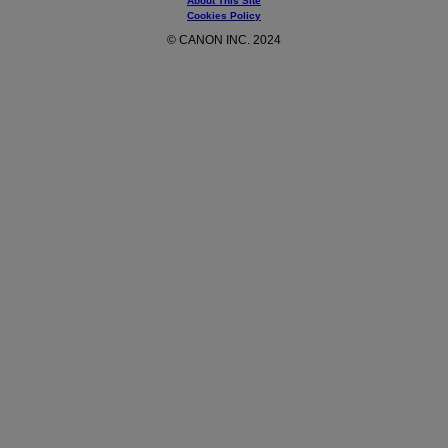
About This Site
Cookies Policy
© CANON INC. 2024