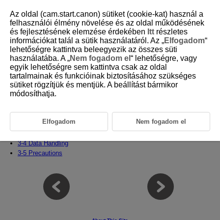
Az oldal (cam.start.canon) sütiket (cookie-kat) használ a
felhasználói élmény növelése és az oldal működésének
és fejlesztésének elemzése érdekében
Itt
részletes
3 Register People Priority
információkat talál a sütik használatáról. Az „
Elfogadom
“
lehetőségre kattintva beleegyezik az összes süti
használatába. A „
Nem fogadom el
“ lehetőségre, vagy
This chapter covers the register people priority function, which detects
egyik lehetőségre sem kattintva csak az oldal
people registered on the camera and prioritizes focusing on them rather
tartalmainak és funkcióinak biztosításához szükséges
than others.
sütiket rögzítjük és mentjük. A beállítást bármikor
módosíthatja.
3-1 Register People Priority Function Overview
3-2 Registering People
3-3-1 Recommended Settings by Scene 1
Elfogadom
Nem fogadom el
3-3-2 Recommended Settings by Scene 2
3-3-3 Recommended Settings by Scene 3
3-4 Data Handling
3-5 Precautions