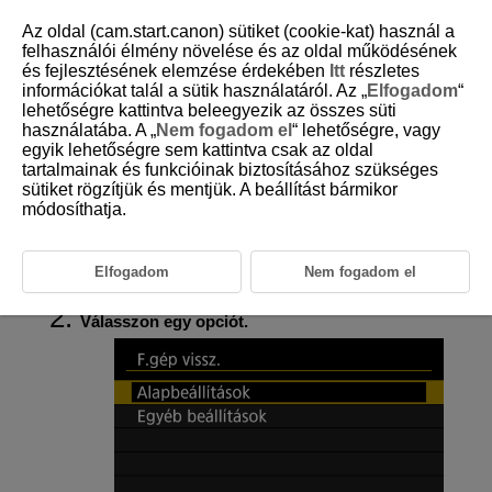
Az oldal (cam.start.canon) sütiket (cookie-kat) használ a
felhasználói élmény növelése és az oldal működésének
és fejlesztésének elemzése érdekében
Itt
részletes
információkat talál a sütik használatáról. Az „
Elfogadom
“
D292-186
lehetőségre kattintva beleegyezik az összes süti
használatába. A „
Nem fogadom el
“ lehetőségre, vagy
A videókamera visszaállítása az
egyik lehetőségre sem kattintva csak az oldal
alapértelmezett beállításokra
tartalmainak és funkcióinak biztosításához szükséges
sütiket rögzítjük és mentjük. A beállítást bármikor
módosíthatja.
A videókamera felvételkészítési funkcióival, valamint a menüfunkciókkal
kapcsolatos beállítások visszaállíthatók az alapértelmezett értékekre.
Elfogadom
Nem fogadom el
Válassza a(z) [
:
F.gép vissz.
] (
) lehetőséget.
Válasszon egy opciót.