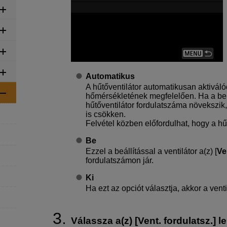
Automatikus
A hűtőventilátor automatikusan aktivál
hőmérsékletének megfelelően. Ha a be
hűtőventilátor fordulatszáma növekszik
is csökken.
Felvétel közben előfordulhat, hogy a hűt
Be
Ezzel a beállítással a ventilátor a(z) [
Ve
fordulatszámon jár.
Ki
Ha ezt az opciót választja, akkor a vent
Válassza a(z) [
Vent. fordulatsz.
] l