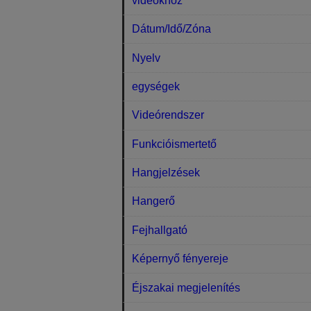
videókhoz
Dátum/Idő/Zóna
Nyelv
egységek
Videórendszer
Funkcióismertető
Hangjelzések
Hangerő
Fejhallgató
Képernyő fényereje
Éjszakai megjelenítés