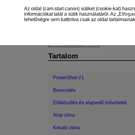
Az oldal (cam.start.canon) sütiket (cookie-kat) ha
információkat talál a sütik használatáról. Az „
Elfog
lehetőségre sem kattintva csak az oldal tartalmainak
PowerShot V1
Beállítás
Hűtőven
D292-183
Tartalom
PowerShot V1
Bevezetés
Előkészítés és alapvető műveletek
Alap zóna
Kreatív zóna