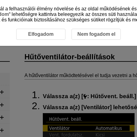
sznál a felhasználói élmény növelése és az oldal működésének 
adom
“ lehetőségre kattintva beleegyezik az összes süti használa
 és funkcióinak biztosításához szükséges sütiket rögzítjük és me
tilátor-beállítások
Elfogadom
Nem fogadom el
Hűtőventilátor-beállítások
A hűtőventilátor működtetésével el tudja vezetni a 
Válassza a(z) [
:
Hűtővent. beáll.
]
Válassza a(z) [
Ventilátor
] lehetősé