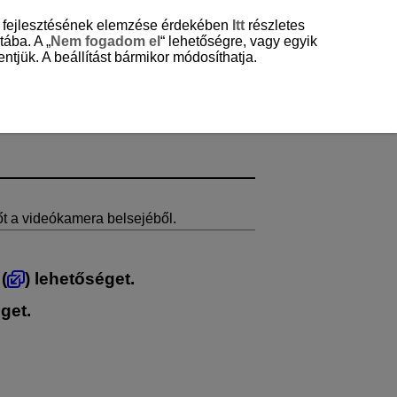
és fejlesztésének elemzése érdekében
Itt
részletes
tába. A „
Nem fogadom el
“ lehetőségre, vagy egyik
ntjük. A beállítást bármikor módosíthatja.
hőt a videókamera belsejéből.
 (
) lehetőséget.
get.