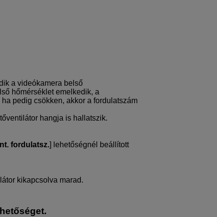
ódik a videókamera belső
lső hőmérséklet emelkedik, a
, ha pedig csökken, akkor a fordulatszám
őventilátor hangja is hallatszik.
nt. fordulatsz.
] lehetőségnél beállított
ilátor kikapcsolva marad.
ehetőséget.