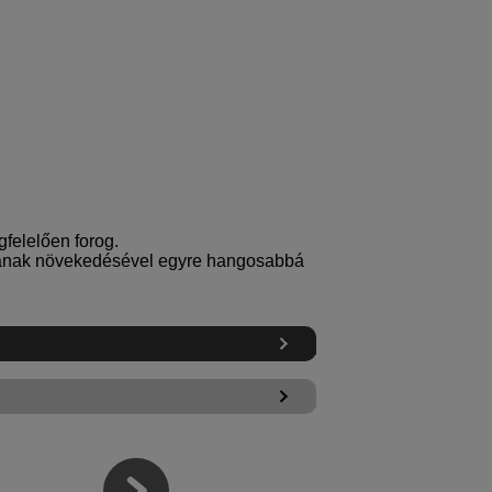
gfelelően forog.
zámának növekedésével egyre hangosabbá