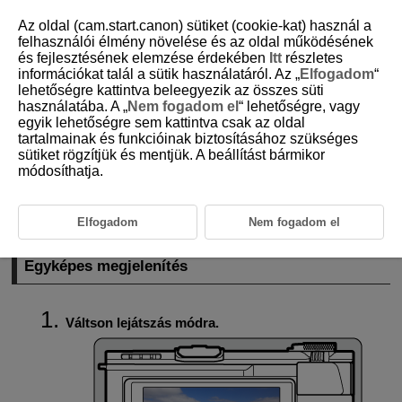
Az oldal (cam.start.canon) sütiket (cookie-kat) használ a
felhasználói élmény növelése és az oldal működésének
és fejlesztésének elemzése érdekében
Itt
részletes
információkat talál a sütik használatáról. Az „
Elfogadom
“
D292-110
lehetőségre kattintva beleegyezik az összes süti
használatába. A „
Nem fogadom el
“ lehetőségre, vagy
Képlejátszás
egyik lehetőségre sem kattintva csak az oldal
tartalmainak és funkcióinak biztosításához szükséges
sütiket rögzítjük és mentjük. A beállítást bármikor
Egyképes megjelenítés
módosíthatja.
Fénykép-információ megjelenítése
Érintésvezérelt lejátszás
Elfogadom
Nem fogadom el
Egyképes megjelenítés
Váltson lejátszás módra.