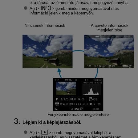
el a tárcsát az óramutató járásával megegyező irányba.
A(z)
gomb minden megnyomásával más
információ jelenik meg a képernyőn.
Nincsenek információk
Alapvető információk
megjelenítése
Fénykép-információ megjelenítése
Lépjen ki a képlejátszásból.
A(z)
gomb megnyomásával kiléphet a
képlejátszásból, és visszatérhet a fényképezéshez.