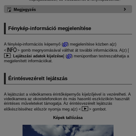
Megjegyzés
Fénykép-információ megjelenítése
A fénykép-információs képernyő (
) megjelenítése közben a(z)
gomb megnyomásával válthat át további információkra. A(z) [
:
Lejátszási adatok kijelzése
] (
) menüpontban testreszabhatja a
megjelenített információkat.
Érintésvezérelt lejátszás
A lejátszást a videókamera érintőképernyős kijelzőjével is vezérelheti. A
videókamera az okostelefonokon és más hasonló eszközökön használt
érintéses műveleteket támogatja. Az érintésvezérelt lejátszás
előkészítéséhez először nyomja meg a(z)
gombot.
Képek tallózása