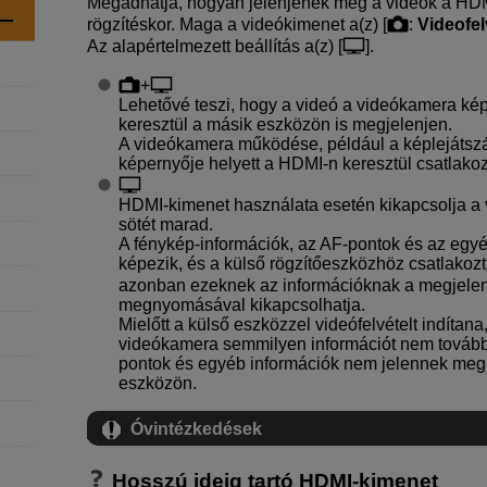
Megadhatja, hogyan jelenjenek meg a videók a HDMI
rögzítéskor. Maga a videókimenet a(z) [
:
Videofel
Az alapértelmezett beállítás a(z) [
].
+
Lehetővé teszi, hogy a videó a videókamera k
keresztül a másik eszközön is megjelenjen.
A videókamera működése, például a képlejátsz
képernyője helyett a HDMI-n keresztül csatlakoz
HDMI-kimenet használata esetén kikapcsolja a 
sötét marad.
A fénykép-információk, az AF-pontok és az egy
képezik, és a külső rögzítőeszközhöz csatlakoz
azonban ezeknek az információknak a megjelen
megnyomásával kikapcsolhatja.
Mielőtt a külső eszközzel videófelvételt indítan
videókamera semmilyen információt nem továbbí
pontok és egyéb információk nem jelennek meg
eszközön.
Óvintézkedések
Hosszú ideig tartó HDMI-kimenet