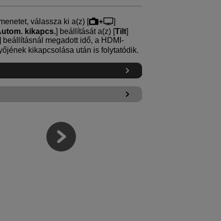
netet, válassza ki a(z) [
+
]
utom. kikapcs.
] beállítását a(z) [
Tilt
]
] beállításnál megadott idő, a HDMI-
jének kikapcsolása után is folytatódik.