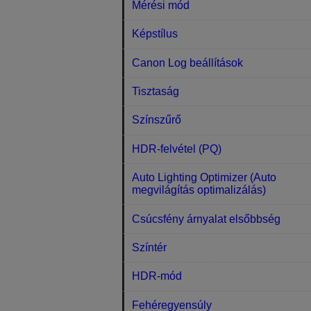
Mérési mód
Képstílus
Canon Log beállítások
Tisztaság
Színszűrő
HDR-felvétel (PQ)
Auto Lighting Optimizer (Auto
megvilágítás optimalizálás)
Csúcsfény árnyalat elsőbbség
Színtér
HDR-mód
Fehéregyensúly