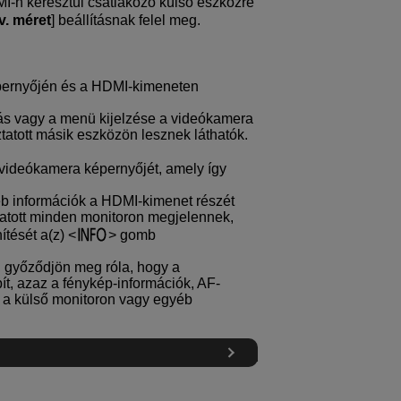
-n keresztül csatlakozó külső eszközre
v. méret
] beállításnak felel meg.
épernyőjén és a HDMI-kimeneten
ás vagy a menü kijelzése a videókamera
tatott másik eszközön lesznek láthatók.
videókamera képernyőjét, amely így
éb információk a HDMI-kimenet részét
tatott minden monitoron megjelennek,
ítését a(z)
gomb
a, győződjön meg róla, hogy a
t, azaz a fénykép-információk, AF-
 a külső monitoron vagy egyéb