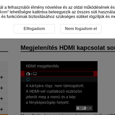
sznál a felhasználói élmény növelése és az oldal működésének 
adom
“ lehetőségre kattintva beleegyezik az összes süti használa
 és funkcióinak biztosításához szükséges sütiket rögzítjük és me
videófelvétel
Megjelenítés HDMI kapcsolat során
Elfogadom
Nem fogadom el
Megjelenítés HDMI kapcsolat so