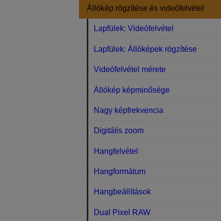
Állókép rögzítése és videófelvétel
Lapfülek: Videófelvétel
Lapfülek: Állóképek rögzítése
Videófelvétel mérete
Állókép képminősége
Nagy képfrekvencia
Digitális zoom
Hangfelvétel
Hangformátum
Hangbeállítások
Dual Pixel RAW