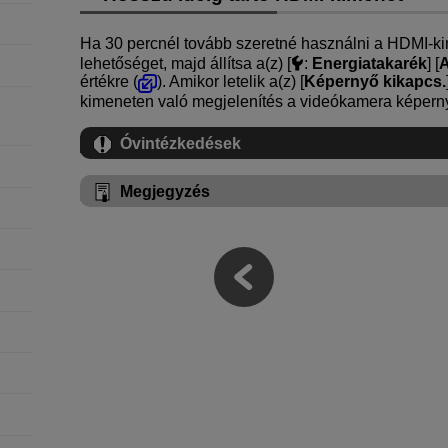
Ha 30 percnél tovább szeretné használni a HDMI-kime
lehetőséget, majd állítsa a(z) [
:
Energiatakarék
] [
A
értékre (
). Amikor letelik a(z) [
Képernyő kikapcs.
kimeneten való megjelenítés a videókamera képernyő
Óvintézkedések
Megjegyzés