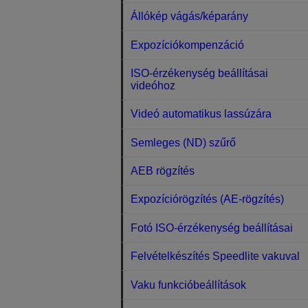
Állókép vágás/képarány
Expozíciókompenzáció
ISO-érzékenység beállításai
videóhoz
Videó automatikus lassúzára
Semleges (ND) szűrő
AEB rögzítés
Expozíciórögzítés (AE-rögzítés)
Fotó ISO-érzékenység beállításai
Felvételkészítés Speedlite vakuval
Vaku funkcióbeállítások