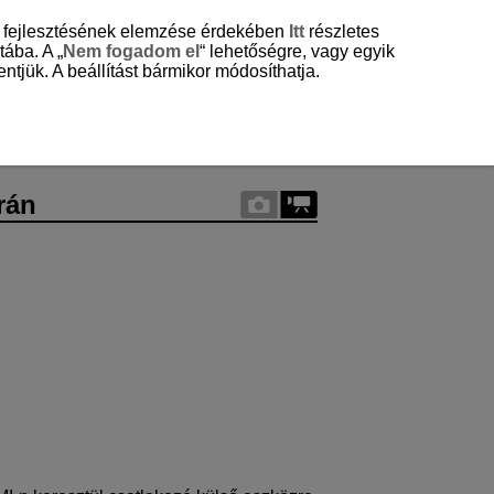
és fejlesztésének elemzése érdekében
Itt
részletes
tába. A „
Nem fogadom el
“ lehetőségre, vagy egyik
ntjük. A beállítást bármikor módosíthatja.
rán