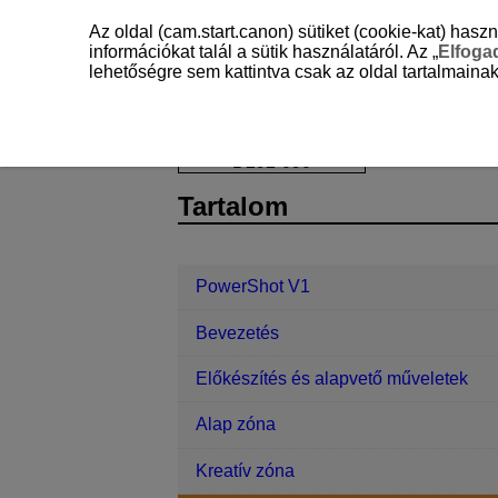
Az oldal (cam.start.canon) sütiket (cookie-kat) ha
információkat talál a sütik használatáról. Az „
Elfog
lehetőségre sem kattintva csak az oldal tartalmainak
PowerShot V1
Állókép rögzítése és 
D292-090
Tartalom
PowerShot V1
Bevezetés
Előkészítés és alapvető műveletek
Alap zóna
Kreatív zóna