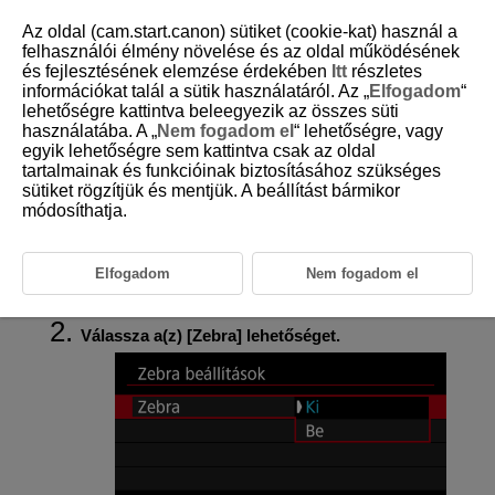
Az oldal (cam.start.canon) sütiket (cookie-kat) használ a
felhasználói élmény növelése és az oldal működésének
és fejlesztésének elemzése érdekében
Itt
részletes
információkat talál a sütik használatáról. Az „
Elfogadom
“
D292-083
lehetőségre kattintva beleegyezik az összes süti
használatába. A „
Nem fogadom el
“ lehetőségre, vagy
Zebra-beállítások
egyik lehetőségre sem kattintva csak az oldal
tartalmainak és funkcióinak biztosításához szükséges
sütiket rögzítjük és mentjük. A beállítást bármikor
Videófelvétel előtt vagy közben az egyszerűbb expozíció-beállítás
érdekében a meghatározott fényerejű képterületek felett vagy körül
módosíthatja.
vonalas mintát jeleníthet meg.
Elfogadom
Nem fogadom el
Válassza a(z) [
:
Zebra beállítások
] (
)
lehetőséget.
Válassza a(z) [
Zebra
] lehetőséget.