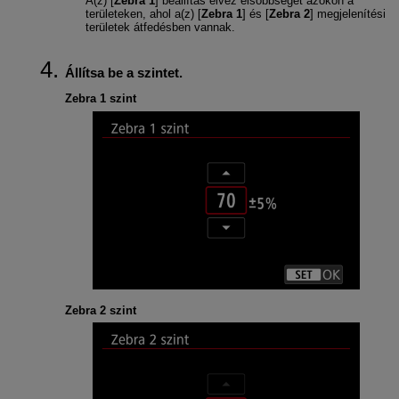
A(z) [
Zebra 1
] beállítás élvez elsőbbséget azokon a
területeken, ahol a(z) [
Zebra 1
] és [
Zebra 2
] megjelenítési
területek átfedésben vannak.
Állítsa be a szintet.
Zebra 1 szint
Zebra 2 szint