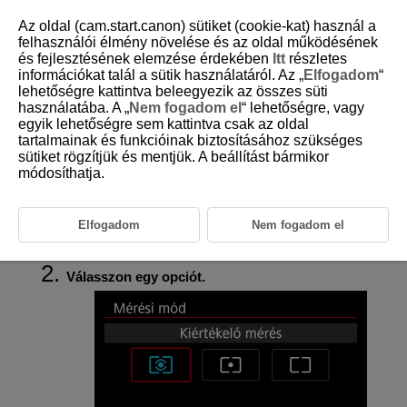
Az oldal (cam.start.canon) sütiket (cookie-kat) használ a
felhasználói élmény növelése és az oldal működésének
és fejlesztésének elemzése érdekében
Itt
részletes
információkat talál a sütik használatáról. Az „
Elfogadom
“
D292-059
lehetőségre kattintva beleegyezik az összes süti
használatába. A „
Nem fogadom el
“ lehetőségre, vagy
Mérési mód
egyik lehetőségre sem kattintva csak az oldal
tartalmainak és funkcióinak biztosításához szükséges
sütiket rögzítjük és mentjük. A beállítást bármikor
A téma fényereje különböző módszerekkel (mérési módok) mérhető.
Általában kiértékelő mérés használata ajánlott. Az Alap zóna módokban
módosíthatja.
a készülék automatikusan a kiértékelő mérés módot állítja be (kivéve
:
módban, amely középre súlyozott átlagoló mérést használ).
Elfogadom
Nem fogadom el
Válassza a(z) [
:
Mérési mód
] (
) lehetőséget.
Válasszon egy opciót.