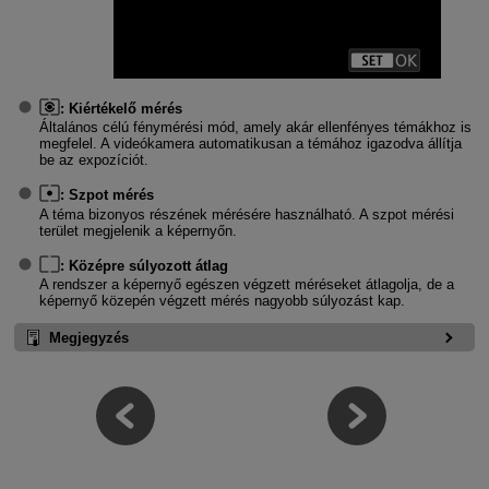
:
Kiértékelő mérés
Általános célú fénymérési mód, amely akár ellenfényes témákhoz is
megfelel. A videókamera automatikusan a témához igazodva állítja
be az expozíciót.
:
Szpot mérés
A téma bizonyos részének mérésére használható. A szpot mérési
terület megjelenik a képernyőn.
:
Középre súlyozott átlag
A rendszer a képernyő egészen végzett méréseket átlagolja, de a
képernyő közepén végzett mérés nagyobb súlyozást kap.
Megjegyzés