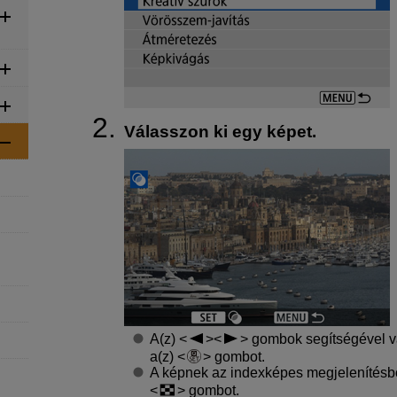
Válasszon ki egy képet.
A(z)
gombok segítségével v
a(z)
gombot.
A képnek az indexképes megjelenítésbő
gombot.