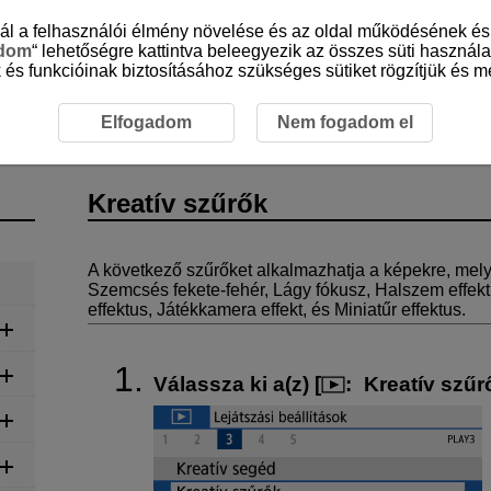
sznál a felhasználói élmény növelése és az oldal működésének 
adom
“ lehetőségre kattintva beleegyezik az összes süti használa
 és funkcióinak biztosításához szükséges sütiket rögzítjük és me
űrők
Elfogadom
Nem fogadom el
Kreatív szűrők
A következő szűrőket alkalmazhatja a képekre, mely
Szemcsés fekete-fehér
,
Lágy fókusz
,
Halszem effekt
effektus
,
Játékkamera effekt
, és
Miniatűr effektus
.
Válassza ki a(z) [
:
Kreatív szűr