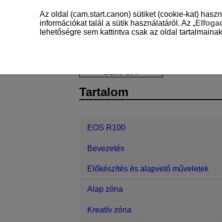
Az oldal (cam.start.canon) sütiket (cookie-kat) ha
információkat talál a sütik használatáról. Az „
Elfog
lehetőségre sem kattintva csak az oldal tartalmainak
EOS R100
Lejátszás
Kreatív sz
D100-130
Tartalom
EOS R100
Bevezetés
Előkészítés és alapvető műveletek
Alap zóna
Kreatív zóna