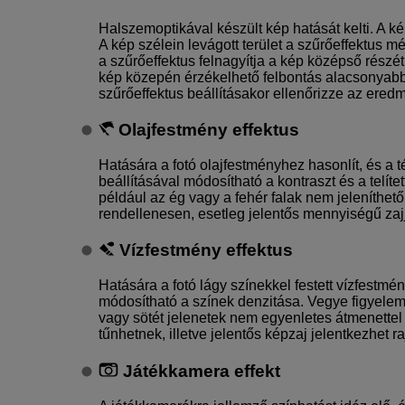
Halszemoptikával készült kép hatását kelti. A ké
A kép szélein levágott terület a szűrőeffektus mé
a szűrőeffektus felnagyítja a kép középső részét
kép közepén érzékelhető felbontás alacsonyabb 
szűrőeffektus beállításakor ellenőrizze az ered
Olajfestmény effektus
Hatására a fotó olajfestményhez hasonlít, és a t
beállításával módosítható a kontraszt és a telít
például az ég vagy a fehér falak nem jeleníthet
rendellenesen, esetleg jelentős mennyiségű zaj
Vízfestmény effektus
Hatására a fotó lágy színekkel festett vízfestmén
módosítható a színek denzitása. Vegye figyelem
vagy sötét jelenetek nem egyenletes átmenettel
tűnhetnek, illetve jelentős képzaj jelentkezhet ra
Játékkamera effekt