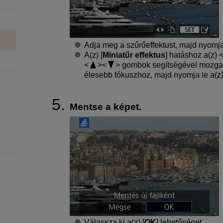
Adja meg a szűrőeffektust, majd nyomj
A(z) [
Miniatűr effektus
] hatáshoz a(z)
gombok segítségével mozgassa
élesebb fókuszhoz, majd nyomja le a(z
Mentse a képet.
Válassza ki a(z) [
OK
] lehetőséget.