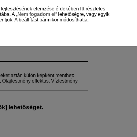
és fejlesztésének elemzése érdekében
Itt
részletes
tába. A „
Nem fogadom el
“ lehetőségre, vagy egyik
ntjük. A beállítást bármikor módosíthatja.
eket aztán külön képként menthet:
,
Olajfestmény effektus
,
Vízfestmény
ők
] lehetőséget.