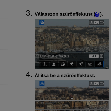
Válasszon szűrőeffektust (
).
Állítsa be a szűrőeffektust.