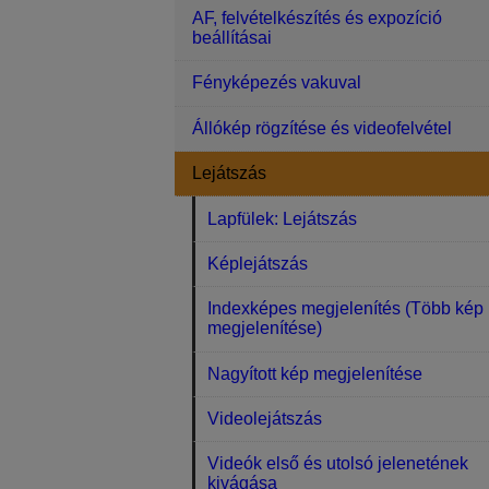
AF, felvételkészítés és expozíció
beállításai
Fényképezés vakuval
Állókép rögzítése és videofelvétel
Lejátszás
Lapfülek: Lejátszás
Képlejátszás
Indexképes megjelenítés (Több kép
megjelenítése)
Nagyított kép megjelenítése
Videolejátszás
Videók első és utolsó jelenetének
kivágása