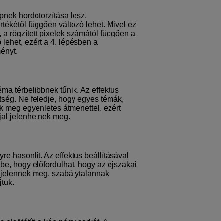
pnek hordótorzítása lesz.
rtékétől függően változó lehet. Mivel ez
, a rögzített pixelek számától függően a
lehet, ezért a 4. lépésben a
ményt.
éma térbelibbnek tűnik. Az effektus
ettség. Ne feledje, hogy egyes témák,
ők meg egyenletes átmenettel, ezért
jal jelenhetnek meg.
yre hasonlít. Az effektus beállításával
be, hogy előfordulhat, hogy az éjszakai
 jelennek meg, szabálytalannak
jtuk.