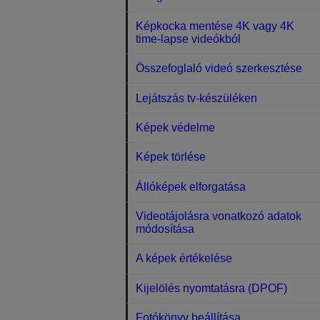
Képkocka mentése 4K vagy 4K
time-lapse videókból
Összefoglaló videó szerkesztése
Lejátszás tv-készüléken
Képek védelme
Képek törlése
Állóképek elforgatása
Videotájolásra vonatkozó adatok
módosítása
A képek értékelése
Kijelölés nyomtatásra (DPOF)
Fotókönyv beállítása