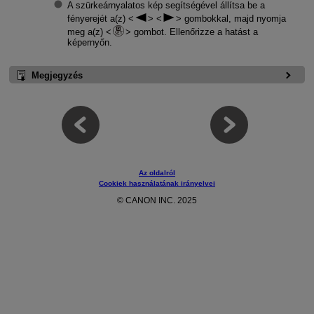
A szürkeárnyalatos kép segítségével állítsa be a
fényerejét a(z)
gombokkal, majd nyomja
meg a(z)
gombot. Ellenőrizze a hatást a
képernyőn.
Megjegyzés
Az oldalról
Cookiek használatának irányelvei
© CANON INC. 2025