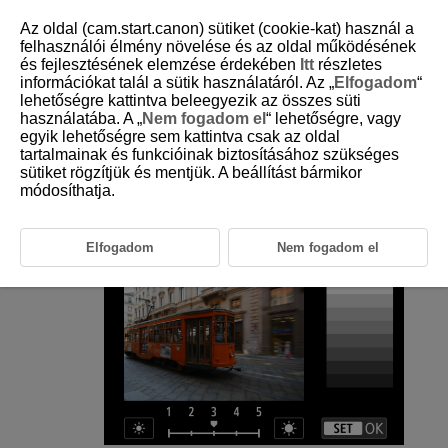
Az oldal (cam.start.canon) sütiket (cookie-kat) használ a
felhasználói élmény növelése és az oldal működésének
és fejlesztésének elemzése érdekében
Itt
részletes
információkat talál a sütik használatáról. Az „
Elfogadom
“
D250-091
lehetőségre kattintva beleegyezik az összes süti
használatába. A „
Nem fogadom el
“ lehetőségre, vagy
Képernyő fényereje
egyik lehetőségre sem kattintva csak az oldal
tartalmainak és funkcióinak biztosításához szükséges
sütiket rögzítjük és mentjük. A beállítást bármikor
Válassza a(z) [
:
Képernyő fényerő
] (
)
módosíthatja.
lehetőséget.
Végezze el a beállítást.
Elfogadom
Nem fogadom el