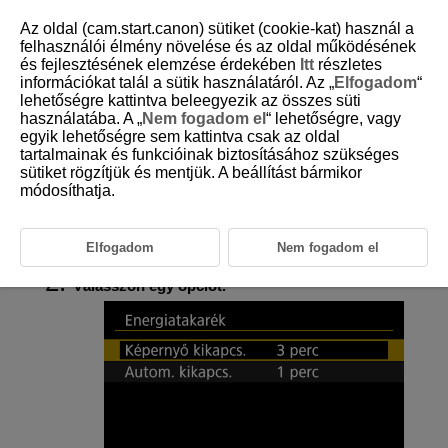
Az oldal (cam.start.canon) sütiket (cookie-kat) használ a
felhasználói élmény növelése és az oldal működésének
és fejlesztésének elemzése érdekében
Itt
részletes
információkat talál a sütik használatáról. Az „
Elfogadom
“
D250-090
lehetőségre kattintva beleegyezik az összes süti
használatába. A „
Nem fogadom el
“ lehetőségre, vagy
Energiatakarékosság
egyik lehetőségre sem kattintva csak az oldal
tartalmainak és funkcióinak biztosításához szükséges
sütiket rögzítjük és mentjük. A beállítást bármikor
Beállíthatja az időzítést a képernyő kikapcsolására, illetve a
videókamera kikapcsolására a használaton kívüli állapot után (
Képernyő
módosíthatja.
kikapcs.
és
Autom. kikapcs.
).
Elfogadom
Nem fogadom el
Válassza a(z) [
:
Energiatakarék
] (
) lehetőséget.
Válasszon egy opciót.