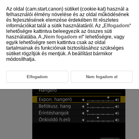
Az oldal (cam.start.canon) sütiket (cookie-kat) használ a
felhasználói élmény növelése és az oldal működésének
és fejlesztésének elemzése érdekében
Itt
részletes
információkat talál a sütik használatáról. Az „
Elfogadom
“
D250-089
lehetőségre kattintva beleegyezik az összes süti
használatába. A „
Nem fogadom el
“ lehetőségre, vagy
Hangerő
egyik lehetőségre sem kattintva csak az oldal
tartalmainak és funkcióinak biztosításához szükséges
sütiket rögzítjük és mentjük. A beállítást bármikor
A videókamera hangjelzéseinek hangereje módosítható.
módosíthatja.
Válassza a(z) [
:
Hangerő
] (
) lehetőséget.
Elfogadom
Nem fogadom el
Állítsa be a kívánt opciót.