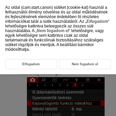
Az oldal (cam.start.canon) sütiket (cookie-kat) használ a
felhasználói élmény növelése és az oldal működésének
és fejlesztésének elemzése érdekében
Itt
részletes
információkat talál a sütik használatáról. Az „
Elfogadom
“
D271-117
lehetőségre kattintva beleegyezik az összes süti
használatába. A „
Nem fogadom el
“ lehetőségre, vagy
Az exponálógomb funkciója
egyik lehetőségre sem kattintva csak az oldal
videók esetén
tartalmainak és funkcióinak biztosításához szükséges
sütiket rögzítjük és mentjük. A beállítást bármikor
módosíthatja.
Beállíthatja, hogy milyen funkciókat végezzen az exponálógomb, amikor
azt videofelvétel közben félig vagy teljesen lenyomja.
Elfogadom
Nem fogadom el
Válassza a(z) [
:
Exponálógomb funkció
videókhoz
] lehetőséget.