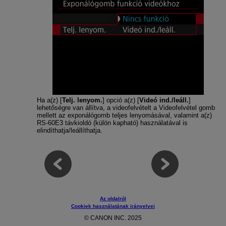
Ha a(z) [
Telj. lenyom.
] opció a(z) [
Videó ind./leáll.
]
lehetőségre van állítva, a videofelvételt a Videofelvétel gomb
mellett az exponálógomb teljes lenyomásával, valamint a(z)
RS-60E3
távkioldó (külön kapható) használatával is
elindíthatja/leállíthatja.
Az oldalról
Cookiek használatának irányelvei
© CANON INC. 2025