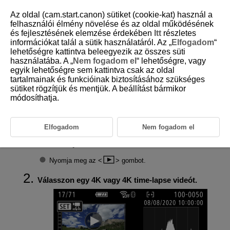
Az oldal (cam.start.canon) sütiket (cookie-kat) használ a
felhasználói élmény növelése és az oldal működésének
és fejlesztésének elemzése érdekében
Itt
részletes
információkat talál a sütik használatáról. Az „
Elfogadom
“
D101-118
lehetőségre kattintva beleegyezik az összes süti
használatába. A „
Nem fogadom el
“ lehetőségre, vagy
Filmkocka mentése 4K vagy 4K
egyik lehetőségre sem kattintva csak az oldal
time-lapse videókból
tartalmainak és funkcióinak biztosításához szükséges
sütiket rögzítjük és mentjük. A beállítást bármikor
módosíthatja.
4K és 4K time-lapse videók esetén kb. 8,3 megapixeles (3840 × 2160)
JPEG-formátumú állóképekként mentheti a videó képkockáit. A funkció
neve „Képkocka mentése (4K állóképmentés)”.
Elfogadom
Nem fogadom el
Váltson lejátszás módra.
Nyomja meg az
gombot.
Válasszon egy 4K vagy 4K time-lapse videót.