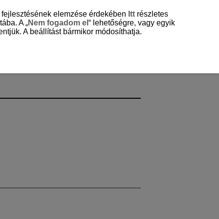
és fejlesztésének elemzése érdekében
Itt
részletes
tába. A „
Nem fogadom el
“ lehetőségre, vagy egyik
ntjük. A beállítást bármikor módosíthatja.