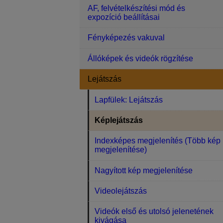
AF, felvételkészítési mód és
expozíció beállításai
Fényképezés vakuval
Állóképek és videók rögzítése
Lejátszás
Lapfülek: Lejátszás
Képlejátszás
Indexképes megjelenítés (Több kép
megjelenítése)
Nagyított kép megjelenítése
Videolejátszás
Videók első és utolsó jelenetének
kivágása