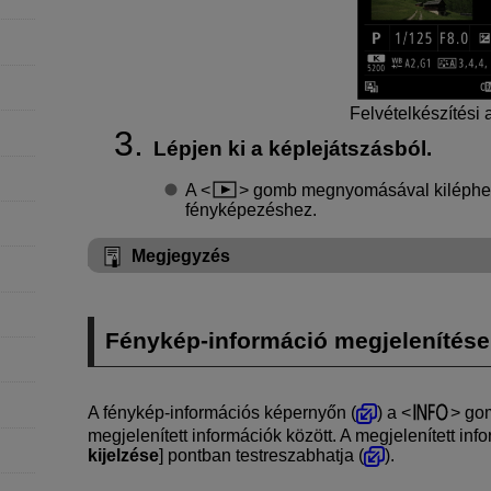
Felvételkészítési 
Lépjen ki a képlejátszásból.
A
gomb megnyomásával kiléphet a
fényképezéshez.
Megjegyzés
Fénykép-információ megjelenítése
A fénykép-információs képernyőn (
) a
gom
megjelenített információk között. A megjelenített info
kijelzése
] pontban testreszabhatja (
).