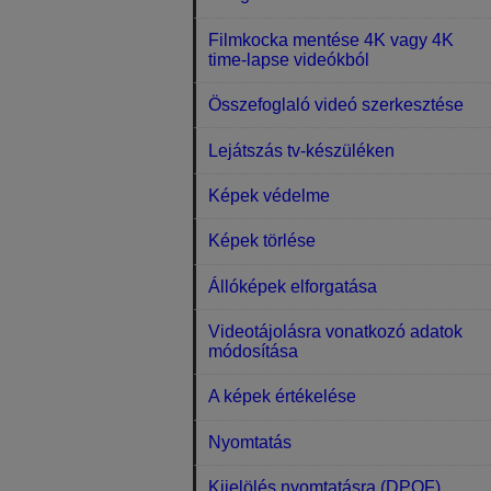
Filmkocka mentése 4K vagy 4K
time-lapse videókból
Összefoglaló videó szerkesztése
Lejátszás tv-készüléken
Képek védelme
Képek törlése
Állóképek elforgatása
Videotájolásra vonatkozó adatok
módosítása
A képek értékelése
Nyomtatás
Kijelölés nyomtatásra (DPOF)