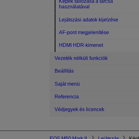
Képek tallózása a tárcsa
használatával
Lejátszási adatok kijelzése
AF-pont megjelenítése
HDMI HDR-kimenet
Vezeték nélküli funkciók
Beállítás
Saját menü
Referencia
Védjegyek és licencek
EOS M50 Mark II
Lejátszás
Képl