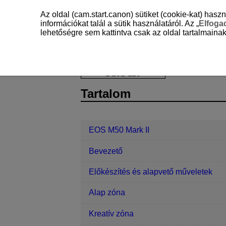
Az oldal (cam.start.canon) sütiket (cookie-kat) ha
információkat talál a sütik használatáról. Az „
Elfog
lehetőségre sem kattintva csak az oldal tartalmainak
EOS M50 Mark II
Lejátszás
Képl
D101-113
Tartalom
EOS M50 Mark II
Bevezető
Előkészítés és alapvető műveletek
Alap zóna
Kreatív zóna