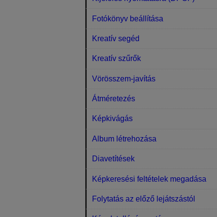
Fotókönyv beállítása
Kreatív segéd
Kreatív szűrők
Vörösszem-javítás
Átméretezés
Képkivágás
Album létrehozása
Diavetítések
Képkeresési feltételek megadása
Folytatás az előző lejátszástól