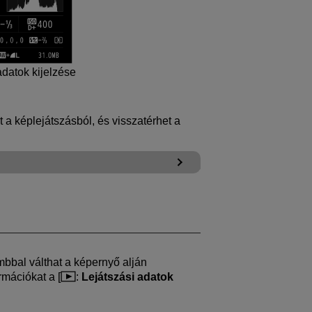
adatok kijelzése
 képlejátszásból, és visszatérhet a
bbal válthat a képernyő alján
rmációkat a [
:
Lejátszási adatok