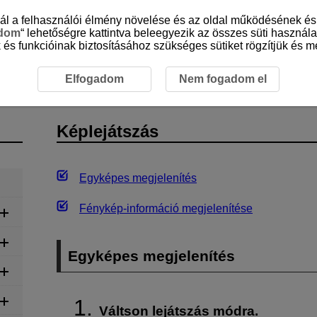
sznál a felhasználói élmény növelése és az oldal működésének 
adom
“ lehetőségre kattintva beleegyezik az összes süti használa
 és funkcióinak biztosításához szükséges sütiket rögzítjük és me
ejátszás
Elfogadom
Nem fogadom el
Képlejátszás
Egyképes megjelenítés
Fénykép-információ megjelenítése
Egyképes megjelenítés
Váltson lejátszás módra.