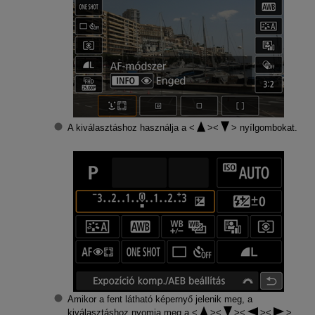
A kiválasztáshoz használja a
nyílgombokat.
Amikor a fent látható képernyő jelenik meg, a
kiválasztáshoz nyomja meg a