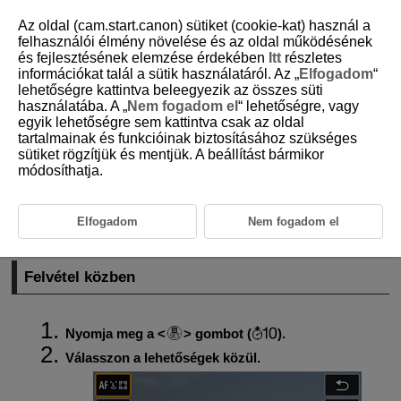
Az oldal (cam.start.canon) sütiket (cookie-kat) használ a
felhasználói élmény növelése és az oldal működésének
és fejlesztésének elemzése érdekében
Itt
részletes
információkat talál a sütik használatáról. Az „
Elfogadom
“
D101-022
lehetőségre kattintva beleegyezik az összes süti
használatába. A „
Nem fogadom el
“ lehetőségre, vagy
Gyorsvezérlés
egyik lehetőségre sem kattintva csak az oldal
tartalmainak és funkcióinak biztosításához szükséges
sütiket rögzítjük és mentjük. A beállítást bármikor
Felvétel közben
módosíthatja.
Lejátszás közben
A képernyőn megjelenő beállítások közvetlenül kiválaszthatók és
Elfogadom
Nem fogadom el
beállíthatók.
Felvétel közben
Nyomja meg a
gombot (
).
Válasszon a lehetőségek közül.