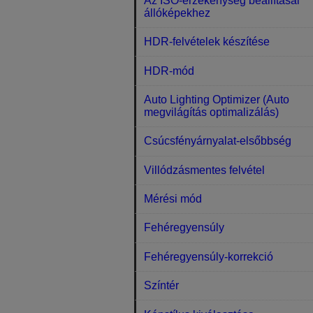
Az ISO-érzékenység beállításai
állóképekhez
HDR-felvételek készítése
HDR-mód
Auto Lighting Optimizer (Auto
megvilágítás optimalizálás)
Csúcsfényárnyalat-elsőbbség
Villódzásmentes felvétel
Mérési mód
Fehéregyensúly
Fehéregyensúly-korrekció
Színtér