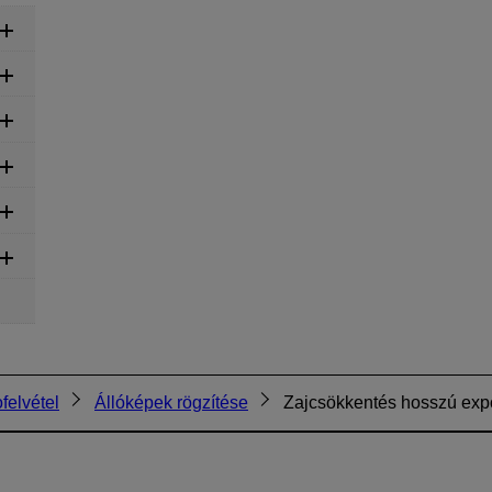
felvétel
Állóképek rögzítése
Zajcsökkentés hosszú exp