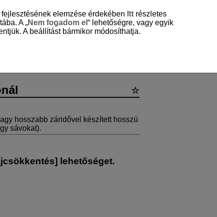
és fejlesztésének elemzése érdekében
Itt
részletes
tába. A „
Nem fogadom el
“ lehetőségre, vagy egyik
ntjük. A beállítást bármikor módosíthatja.
ozíciónál
ónál
agy hosszabb záridővel készített hosszú
agy sávokat).
ajcsökkentés
] lehetőséget.