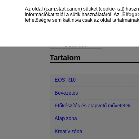
Az oldal (cam.start.canon) sütiket (cookie-kat) ha
információkat talál a sütik használatáról. Az „
Elfog
lehetőségre sem kattintva csak az oldal tartalmainak
EOS R10
Állókép rögzítése és video
D185-080
Tartalom
EOS R10
Bevezetés
Előkészítés és alapvető műveletek
Alap zóna
Kreatív zóna