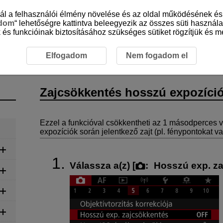
sznál a felhasználói élmény növelése és az oldal működésének 
adom
“ lehetőségre kattintva beleegyezik az összes süti használa
 és funkcióinak biztosításához szükséges sütiket rögzítjük és me
felvétel
Állóképek rögzítése
Zajcsökkentés hosszú exp
Elfogadom
Nem fogadom el
Zajcsökkentés hosszú expozíci
Ezzel a funkcióval csökkentheti az 1 másodperces v
expozíciók során jelentkező zajt (pl. fénypontokat v
Válassza a(z) [
:
Hosszú exp. z