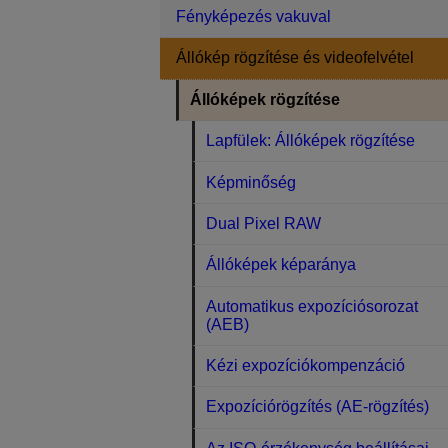
Fényképezés vakuval
Állókép rögzítése és videofelvétel
Állóképek rögzítése
Lapfülek: Állóképek rögzítése
Képminőség
Dual Pixel RAW
Állóképek képaránya
Automatikus expozíciósorozat
(AEB)
Kézi expozíciókompenzáció
Expozíciórögzítés (AE-rögzítés)