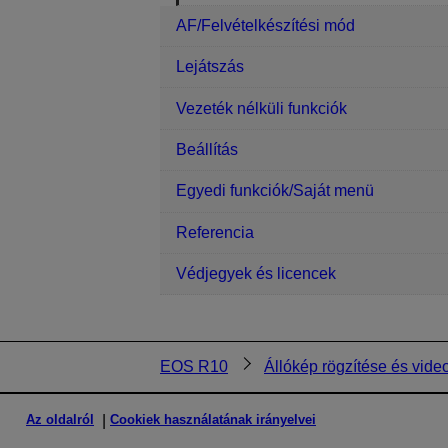
AF/Felvételkészítési mód
Lejátszás
Vezeték nélküli funkciók
Beállítás
Egyedi funkciók/Saját menü
Referencia
Védjegyek és licencek
EOS R10
Állókép rögzítése és video
Az oldalról
Cookiek használatának irányelvei