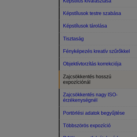
Képstílus kiválasztása
Képstílusok testre szabása
Képstílusok tárolása
Tisztaság
Fényképezés kreatív szűrőkkel
Objektívtorzítás korrekciója
Zajcsökkentés hosszú
expozíciónál
Zajcsökkentés nagy ISO-
érzékenységnél
Portörlési adatok begyűjtése
Többszörös expozíció