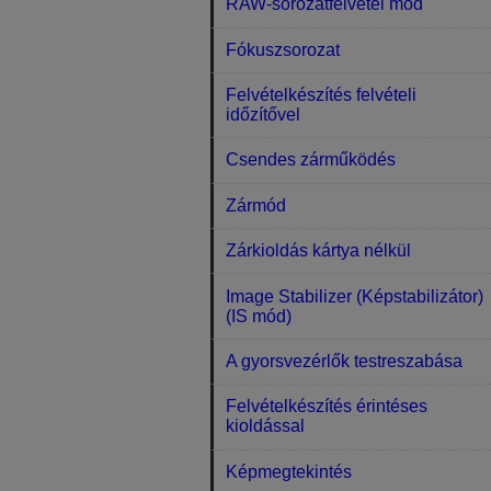
RAW-sorozatfelvétel mód
Fókuszsorozat
Felvételkészítés felvételi
időzítővel
Csendes zárműködés
Zármód
Zárkioldás kártya nélkül
Image Stabilizer (Képstabilizátor)
(IS mód)
A gyorsvezérlők testreszabása
Felvételkészítés érintéses
kioldással
Képmegtekintés