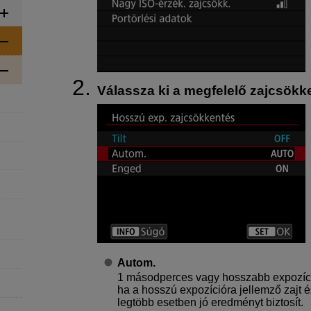
Válassza ki a megfelelő zajcsökken
Autom.
1 másodperces vagy hosszabb expozíci
ha a hosszú expozícióra jellemző zajt é
legtöbb esetben jó eredményt biztosít.