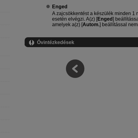
Enged
A zajcsökkentést a készülék minden 1
esetén elvégzi. A(z) [
Enged
] beállításs
amelyek a(z) [
Autom.
] beállítással nem
Óvintézkedések