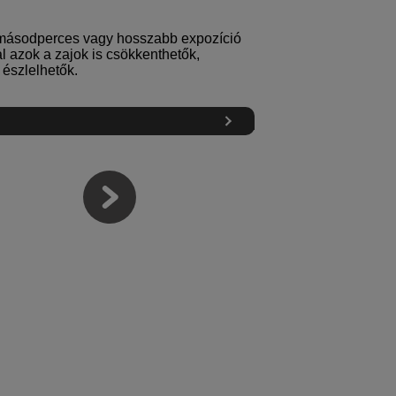
 másodperces vagy hosszabb expozíció
al azok a zajok is csökkenthetők,
 észlelhetők.