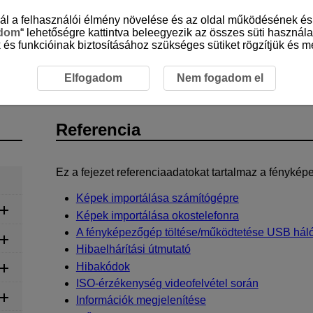
sznál a felhasználói élmény növelése és az oldal működésének 
adom
“ lehetőségre kattintva beleegyezik az összes süti használa
 és funkcióinak biztosításához szükséges sütiket rögzítjük és me
Elfogadom
Nem fogadom el
Referencia
Ez a fejezet referenciaadatokat tartalmaz a fényképe
Képek importálása számítógépre
Képek importálása okostelefonra
A fényképezőgép töltése/működtetése USB háló
Hibaelhárítási útmutató
Hibakódok
ISO-érzékenység videofelvétel során
Információk megjelenítése