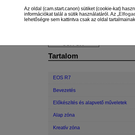
Az oldal (cam.start.canon) sütiket (cookie-kat) ha
információkat talál a sütik használatáról. Az „
Elfog
lehetőségre sem kattintva csak az oldal tartalmainak
EOS R7
Referencia
D180-238
Tartalom
EOS R7
Bevezetés
Előkészítés és alapvető műveletek
Alap zóna
Kreatív zóna