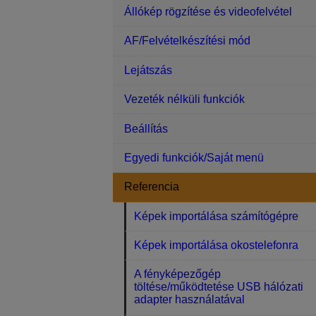
Állókép rögzítése és videofelvétel
AF/Felvételkészítési mód
Lejátszás
Vezeték nélküli funkciók
Beállítás
Egyedi funkciók/Saját menü
Referencia
Képek importálása számítógépre
Képek importálása okostelefonra
A fényképezőgép
töltése/működtetése USB hálózati
adapter használatával