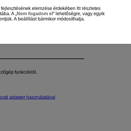
és fejlesztésének elemzése érdekében
Itt
részletes
tába. A „
Nem fogadom el
“ lehetőségre, vagy egyik
ntjük. A beállítást bármikor módosíthatja.
zőgép funkcióiról.
zati adapter használatával